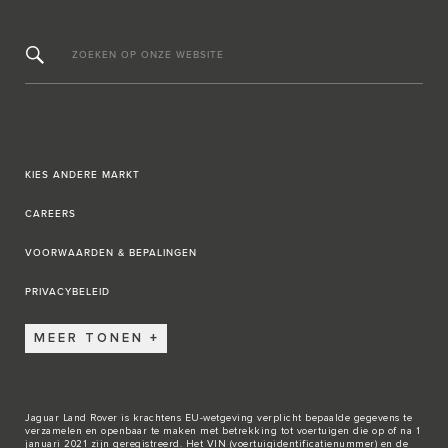
ZOEKEN OP ONZE WEBSITE
KIES ANDERE MARKT
CAREERS
VOORWAARDEN & BEPALINGEN
PRIVACYBELEID
MEER TONEN
Jaguar Land Rover is krachtens EU-wetgeving verplicht bepaalde gegevens te
verzamelen en openbaar te maken met betrekking tot voertuigen die op of na 1
januari 2021 zijn geregistreerd. Het VIN (voertuigidentificatienummer) en de