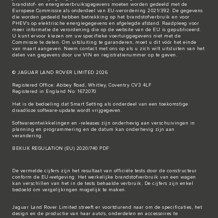
brandstof- en energieverbruiksgegevens moeten worden gedeeld met de
Europese Commissie als onderdeel van EU-verordening 2021/392. De gegevens
die worden gedeeld hebben betrekking op het brandstofverbruik en voor
PHEV's op elektrische energiegegevens en afgelegde afstand. Raadpleeg voor
meer informatie de verordening die op de
website van de EU
is gepubliceerd.
U kunt ervoor kiezen om uw specifieke voertuiggegevens niet met de
Commissie te delen. Om uitsluiting te garanderen, moet u dit vóór het einde
van maart aangeven. Neem
contact met ons
op als u zich wilt uitsluiten van het
delen van gegevens door uw VIN en registratienummer op te geven.
© JAGUAR LAND ROVER LIMITED 2026
Registered Office: Abbey Road, Whitley, Coventry CV3 4LF
Registered in England No: 1672070
Het is de bedoeling dat Smart Setting als onderdeel van een toekomstige
draadloze software-update wordt vrijgegeven.
Softwareontwikkelingen en -releases zijn onderhevig aan verschuivingen in
planning en programmering en de datum kan onderhevig zijn aan
verandering.
BEKIJK REGULATION (EU) 2020/740 PDF
De vermelde cijfers zijn het resultaat van officiële tests door de constructeur
conform de EU-wetgeving. Het werkelijke brandstofverbruik van een wagen
kan verschillen van het in de tests behaalde verbruik. De cijfers zijn enkel
bedoeld om vergelijkingen mogelijk te maken.
Jaguar Land Rover Limited streeft er voortdurend naar om de specificaties, het
design en de productie van haar auto's, onderdelen en accessoires te