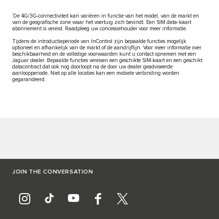
*
De 4G/3G-connectiviteit kan variëren in functie van het model, van de markt en
van de geografische zone waar het voertuig zich bevindt. Een SIM data‑kaart
abonnement is vereist. Raadpleeg uw concessiehouder voor meer informatie.
Tijdens de introductieperiode van InControl zijn bepaalde functies mogelijk
optioneel en afhankelijk van de markt of de aandrijflijn. Voor meer informatie over
beschikbaarheid en de volledige voorwaarden kunt u contact opnemen met een
Jaguar dealer. Bepaalde functies vereisen een geschikte SIM-kaart en een geschikt
datacontract dat ook nog doorloopt na de door uw dealer geadviseerde
aanloopperiode. Niet op alle locaties kan een mobiele verbinding worden
gegarandeerd.
JOIN THE CONVERSATION