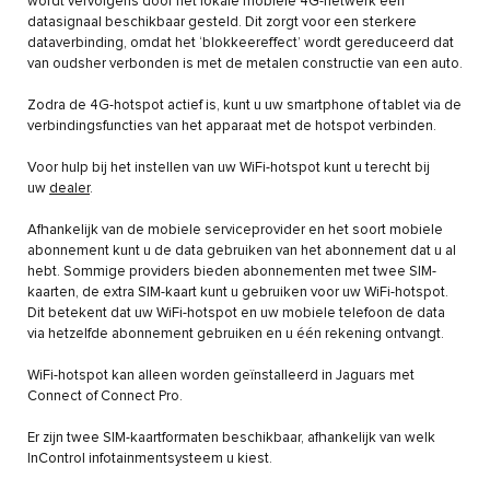
wordt vervolgens door het lokale mobiele 4G-netwerk een
datasignaal beschikbaar gesteld. Dit zorgt voor een sterkere
dataverbinding, omdat het ‘blokkeereffect’ wordt gereduceerd dat
van oudsher verbonden is met de metalen constructie van een auto.
Zodra de 4G-hotspot actief is, kunt u uw smartphone of tablet via de
verbindingsfuncties van het apparaat met de hotspot verbinden.
Voor hulp bij het instellen van uw WiFi-hotspot kunt u terecht bij
uw
dealer
.
Afhankelijk van de mobiele serviceprovider en het soort mobiele
abonnement kunt u de data gebruiken van het abonnement dat u al
hebt. Sommige providers bieden abonnementen met twee SIM-
kaarten, de extra SIM-kaart kunt u gebruiken voor uw WiFi-hotspot.
Dit betekent dat uw WiFi-hotspot en uw mobiele telefoon de data
via hetzelfde abonnement gebruiken en u één rekening ontvangt.
WiFi-hotspot kan alleen worden geïnstalleerd in Jaguars met
Connect of Connect Pro.
Er zijn twee SIM-kaartformaten beschikbaar, afhankelijk van welk
InControl infotainmentsysteem u kiest.