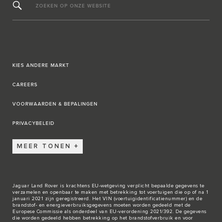
ZOEKEN OP ONZE WEBSITE
KIES ANDERE MARKT
CAREERS
VOORWAARDEN & BEPALINGEN
PRIVACYBELEID
MEER TONEN
Jaguar Land Rover is krachtens EU-wetgeving verplicht bepaalde gegevens te
verzamelen en openbaar te maken met betrekking tot voertuigen die op of na 1
januari 2021 zijn geregistreerd. Het VIN (voertuigidentificatienummer) en de
brandstof- en energieverbruiksgegevens moeten worden gedeeld met de
Europese Commissie als onderdeel van EU-verordening 2021/392. De gegevens
die worden gedeeld hebben betrekking op het brandstofverbruik en voor