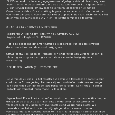
PHEV's op elektrische energiegegevens en afgelegde afstand. Raadpleeg voor
meer informatie de verordening die op de
website van de EU
is gepubliceerd.
U kunt ervoor kiezen om uw specifieke voertuiggegevens niet met de
Commissie te delen. Om uitsluiting te garanderen, moet u dit vóór het einde
van maart aangeven. Neem
contact met ons
op als u zich wilt uitsluiten van het
delen van gegevens door uw VIN en registratienummer op te geven.
© JAGUAR LAND ROVER LIMITED 2026
Registered Office: Abbey Road, Whitley, Coventry CV3 4LF
Registered in England No: 1672070
Het is de bedoeling dat Smart Setting als onderdeel van een toekomstige
draadloze software-update wordt vrijgegeven.
Softwareontwikkelingen en -releases zijn onderhevig aan verschuivingen in
planning en programmering en de datum kan onderhevig zijn aan
verandering.
BEKIJK REGULATION (EU) 2020/740 PDF
De vermelde cijfers zijn het resultaat van officiële tests door de constructeur
conform de EU-wetgeving. Het werkelijke brandstofverbruik van een wagen
kan verschillen van het in de tests behaalde verbruik. De cijfers zijn enkel
bedoeld om vergelijkingen mogelijk te maken.
Jaguar Land Rover Limited streeft er voortdurend naar om de specificaties, het
design en de productie van haar auto's, onderdelen en accessoires te
verbeteren, en er vinden derhalve voortdurend wijzigingen plaats. Wij
behouden ons het recht voor om wijzigingen door te voeren zonder
voorafgaande kennisgeving. Afhankelijk van het modeljaar kunnen sommige
functies standaard of optioneel zijn, en dit kan veranderen doorheen de tijd. De