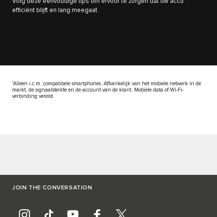
Volg deze eenvoudige tips om ervoor te zorgen dat uw accu
efficiënt blijft en lang meegaat.
1
Alleen i.c.m. compatibele smartphones. Afhankelijk van het mobiele netwerk in de
markt, de signaalsterkte en de account van de klant. Mobiele data of Wi-Fi-
verbinding vereist.
JOIN THE CONVERSATION