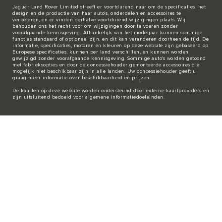
Jaguar Land Rover Limited streeft er voortdurend naar om de specificaties, het
design en de productie van haar auto's, onderdelen en accessoires te
verbeteren, en er vinden derhalve voortdurend wijzigingen plaats. Wij
behouden ons het recht voor om wijzigingen door te voeren zonder
voorafgaande kennisgeving. Afhankelijk van het modeljaar kunnen sommige
functies standaard of optioneel zijn, en dit kan veranderen doorheen de tijd. De
informatie, specificaties, motoren en kleuren op deze website zijn gebaseerd op
Europese specificaties, kunnen per land verschillen, en kunnen worden
gewijzigd zonder voorafgaande kennisgeving. Sommige auto's worden getoond
met fabrieksopties en door de concessiehouder gemonteerde accessoires die
mogelijk niet beschikbaar zijn in alle landen. Uw concessiehouder geeft u
graag meer informatie over beschikbaarheid en prijzen.
De kaarten op deze website worden ondersteund door externe kaartproviders en
zijn uitsluitend bedoeld voor algemene informatiedoeleinden.