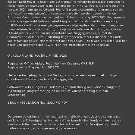
Jaguar Land Rover is krachtens EU-wetgeving verplicht bepaalde gegevens te
verzamelen en openbaar te maken met betrekking tot voertuigen die op of na 1
januari 2021 zijn geregistreerd. Het VIN (voertuigidentificatienummer) en de
brandstof- en energieverbruiksgegevens moeten worden gedeeld met de
Europese Commissie als onderdeel van EU-verordening 2021/392. De gegevens
die worden gedeeld hebben betrekking op het brandstofverbruik en voor
PHEV's op elektrische energiegegevens en afgelegde afstand. Raadpleeg voor
meer informatie de verordening die op de
website van de EU
is gepubliceerd.
U kunt ervoor kiezen om uw specifieke voertuiggegevens niet met de
Commissie te delen. Om uitsluiting te garanderen, moet u dit vóór het einde
van maart aangeven. Neem
contact met ons
op als u zich wilt uitsluiten van het
delen van gegevens door uw VIN en registratienummer op te geven.
© JAGUAR LAND ROVER LIMITED 2026
Registered Office: Abbey Road, Whitley, Coventry CV3 4LF
Registered in England No: 1672070
Het is de bedoeling dat Smart Setting als onderdeel van een toekomstige
draadloze software-update wordt vrijgegeven.
Softwareontwikkelingen en -releases zijn onderhevig aan verschuivingen in
planning en programmering en de datum kan onderhevig zijn aan
verandering.
BEKIJK REGULATION (EU) 2020/740 PDF
De vermelde cijfers zijn het resultaat van officiële tests door de constructeur
conform de EU-wetgeving. Het werkelijke brandstofverbruik van een wagen
kan verschillen van het in de tests behaalde verbruik. De cijfers zijn enkel
bedoeld om vergelijkingen mogelijk te maken.