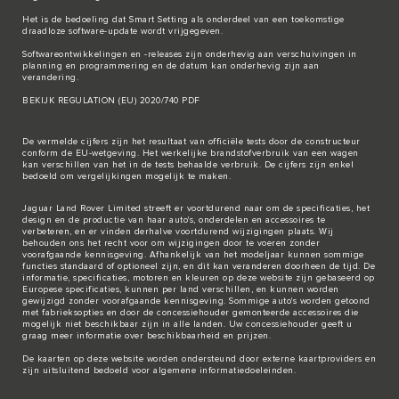
Het is de bedoeling dat Smart Setting als onderdeel van een toekomstige
draadloze software-update wordt vrijgegeven.
Softwareontwikkelingen en -releases zijn onderhevig aan verschuivingen in
planning en programmering en de datum kan onderhevig zijn aan
verandering.
BEKIJK REGULATION (EU) 2020/740 PDF
De vermelde cijfers zijn het resultaat van officiële tests door de constructeur
conform de EU-wetgeving. Het werkelijke brandstofverbruik van een wagen
kan verschillen van het in de tests behaalde verbruik. De cijfers zijn enkel
bedoeld om vergelijkingen mogelijk te maken.
Jaguar Land Rover Limited streeft er voortdurend naar om de specificaties, het
design en de productie van haar auto's, onderdelen en accessoires te
verbeteren, en er vinden derhalve voortdurend wijzigingen plaats. Wij
behouden ons het recht voor om wijzigingen door te voeren zonder
voorafgaande kennisgeving. Afhankelijk van het modeljaar kunnen sommige
functies standaard of optioneel zijn, en dit kan veranderen doorheen de tijd. De
informatie, specificaties, motoren en kleuren op deze website zijn gebaseerd op
Europese specificaties, kunnen per land verschillen, en kunnen worden
gewijzigd zonder voorafgaande kennisgeving. Sommige auto's worden getoond
met fabrieksopties en door de concessiehouder gemonteerde accessoires die
mogelijk niet beschikbaar zijn in alle landen. Uw concessiehouder geeft u
graag meer informatie over beschikbaarheid en prijzen.
De kaarten op deze website worden ondersteund door externe kaartproviders en
zijn uitsluitend bedoeld voor algemene informatiedoeleinden.