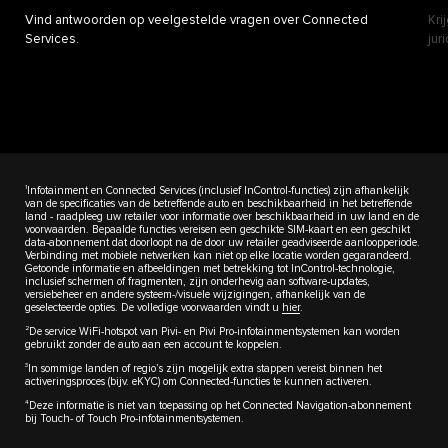
Vind antwoorden op veelgestelde vragen over Connected
Kri
Services.
jur
1
Infotainment en Connected Services (inclusief InControl-functies) zijn afhankelijk
van de specificaties van de betreffende auto en beschikbaarheid in het betreffende
land - raadpleeg uw retailer voor informatie over beschikbaarheid in uw land en de
voorwaarden. Bepaalde functies vereisen een geschikte SIM-kaart en een geschikt
data-abonnement dat doorloopt na de door uw retailer geadviseerde aanloopperiode.
Verbinding met mobiele netwerken kan niet op elke locatie worden gegarandeerd.
Getoonde informatie en afbeeldingen met betrekking tot InControl-technologie,
inclusief schermen of fragmenten, zijn onderhevig aan software-updates,
versiebeheer en andere systeem-/visuele wijzigingen, afhankelijk van de
geselecteerde opties. De volledige voorwaarden vindt u
hier
.
2
De service WiFi-hotspot van Pivi- en Pivi Pro-infotainmentsystemen kan worden
gebruikt zonder de auto aan een account te koppelen.
3
In sommige landen of regio’s zijn mogelijk extra stappen vereist binnen het
activeringsproces (bijv. eKYC) om Connected-functies te kunnen activeren.
4
Deze informatie is niet van toepassing op het Connected Navigation-abonnement
bij Touch- of Touch Pro-infotainmentsystemen.