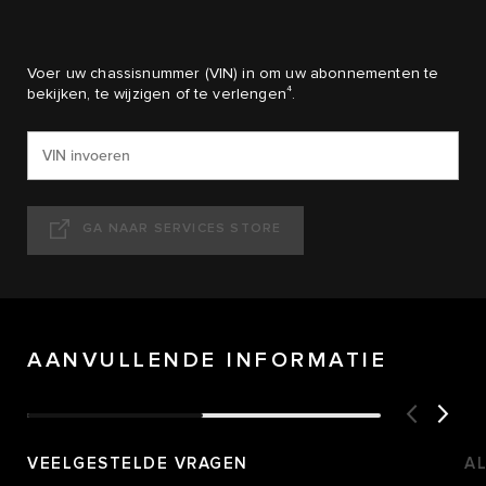
Voer uw chassisnummer (VIN) in om uw abonnementen te
4
bekijken, te wijzigen of te verlengen
.
GA NAAR SERVICES STORE
AANVULLENDE INFORMATIE
VEELGESTELDE VRAGEN
A