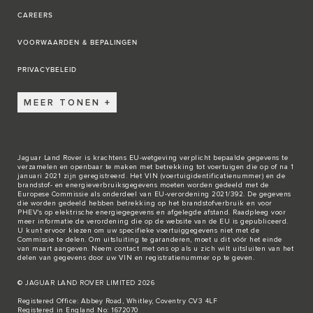
CAREERS
VOORWAARDEN & BEPALINGEN
PRIVACYBELEID
MEER TONEN
Jaguar Land Rover is krachtens EU-wetgeving verplicht bepaalde gegevens te
verzamelen en openbaar te maken met betrekking tot voertuigen die op of na 1
januari 2021 zijn geregistreerd. Het VIN (voertuigidentificatienummer) en de
brandstof- en energieverbruiksgegevens moeten worden gedeeld met de
Europese Commissie als onderdeel van EU-verordening 2021/392. De gegevens
die worden gedeeld hebben betrekking op het brandstofverbruik en voor
PHEV's op elektrische energiegegevens en afgelegde afstand. Raadpleeg voor
meer informatie de verordening die op de
website van de EU
is gepubliceerd.
U kunt ervoor kiezen om uw specifieke voertuiggegevens niet met de
Commissie te delen. Om uitsluiting te garanderen, moet u dit vóór het einde
van maart aangeven. Neem
contact met ons
op als u zich wilt uitsluiten van het
delen van gegevens door uw VIN en registratienummer op te geven.
© JAGUAR LAND ROVER LIMITED 2026
Registered Office: Abbey Road, Whitley, Coventry CV3 4LF
Registered in England No: 1672070