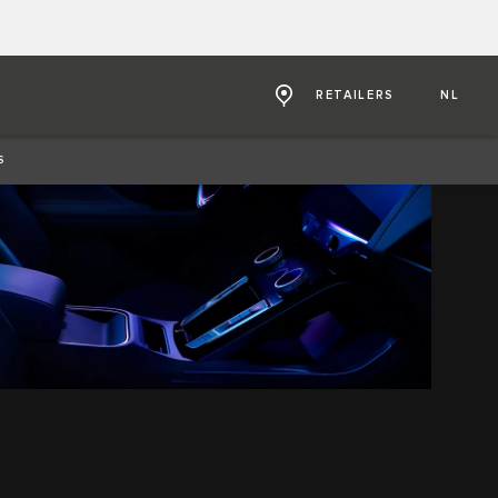
RETAILERS
NL
S