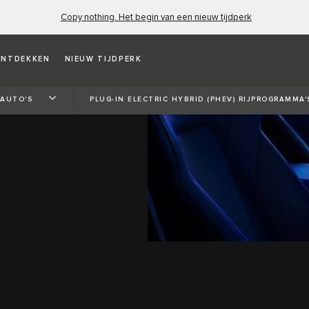
Copy nothing. Het begin van een nieuw tijdperk
NTDEKKEN
NIEUW TIJDPERK
 AUTO'S
PLUG-IN ELECTRIC HYBRID (PHEV) RIJPROGRAMMA'