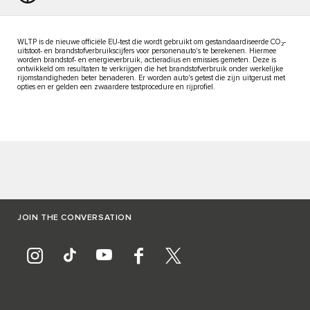
WLTP is de nieuwe officiële EU-test die wordt gebruikt om gestandaardiseerde CO₂-
uitstoot- en brandstofverbruikscijfers voor personenauto's te berekenen. Hiermee
worden brandstof- en energieverbruik, actieradius en emissies gemeten. Deze is
ontwikkeld om resultaten te verkrijgen die het brandstofverbruik onder werkelijke
rijomstandigheden beter benaderen. Er worden auto's getest die zijn uitgerust met
opties en er gelden een zwaardere testprocedure en rijprofiel.
JOIN THE CONVERSATION