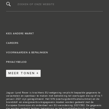
ZOEKEN OP ONZE WEBSITE
KIES ANDERE MARKT
CAREERS
VOORWAARDEN & BEPALINGEN
PRIVACYBELEID
MEER TONEN
Jaguar Land Rover is krachtens EU-wetgeving verplicht bepaalde gegevens te
verzamelen en openbaar te maken met betrekking tot voertuigen die op of na 1
januari 2021 zijn geregistreerd. Het VIN (voertuigidentificatienummer) en de
brandstof- en energieverbruiksgegevens moeten worden gedeeld met de
Europese Commissie als onderdeel van EU-verordening 2021/392. De gegevens
die worden gedeeld hebben betrekking op het brandstofverbruik en voor