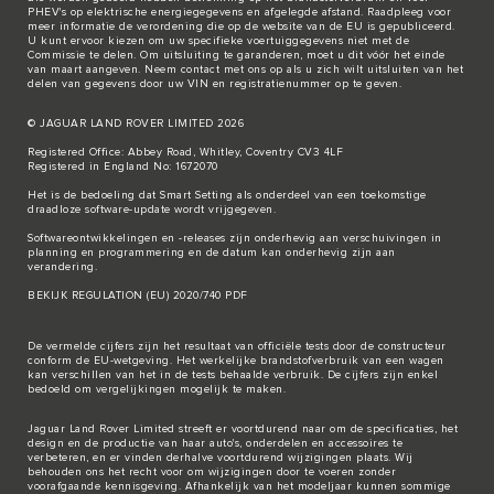
PHEV's op elektrische energiegegevens en afgelegde afstand. Raadpleeg voor
meer informatie de verordening die op de
website van de EU
is gepubliceerd.
U kunt ervoor kiezen om uw specifieke voertuiggegevens niet met de
Commissie te delen. Om uitsluiting te garanderen, moet u dit vóór het einde
van maart aangeven. Neem
contact met ons
op als u zich wilt uitsluiten van het
delen van gegevens door uw VIN en registratienummer op te geven.
© JAGUAR LAND ROVER LIMITED 2026
Registered Office: Abbey Road, Whitley, Coventry CV3 4LF
Registered in England No: 1672070
Het is de bedoeling dat Smart Setting als onderdeel van een toekomstige
draadloze software-update wordt vrijgegeven.
Softwareontwikkelingen en -releases zijn onderhevig aan verschuivingen in
planning en programmering en de datum kan onderhevig zijn aan
verandering.
BEKIJK REGULATION (EU) 2020/740 PDF
De vermelde cijfers zijn het resultaat van officiële tests door de constructeur
conform de EU-wetgeving. Het werkelijke brandstofverbruik van een wagen
kan verschillen van het in de tests behaalde verbruik. De cijfers zijn enkel
bedoeld om vergelijkingen mogelijk te maken.
Jaguar Land Rover Limited streeft er voortdurend naar om de specificaties, het
design en de productie van haar auto's, onderdelen en accessoires te
verbeteren, en er vinden derhalve voortdurend wijzigingen plaats. Wij
behouden ons het recht voor om wijzigingen door te voeren zonder
voorafgaande kennisgeving. Afhankelijk van het modeljaar kunnen sommige