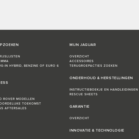
OPZOEKEN
MIJN JAGUAR
IJSLIJSTEN
OVERZICHT
AMMA
ACCESSOIRES
UG-IN HYBRID, BENZINE OF EURO 6
TERUGROEPACTIES ZOEKEN
ONDERHOUD & HERSTELLINGEN
NESS
INSTRUCTIEBOEKJE EN HANDLEIDINGEN
RESCUE SHEETS
D ROVER MODELLEN
OORDELIJKE TOEKOMST
GARANTIE
ESS AFTERSALES
OVERZICHT
INNOVATIE & TECHNOLOGIE