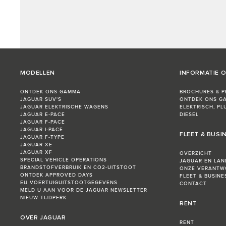
MODELLEN
INFORMATIE 
ONTDEK ONS GAMMA
BROCHURES & PR
JAGUAR SUV'S
ONTDEK ONS G
JAGUAR ELEKTRISCHE WAGENS
ELEKTRISCH, PL
JAGUAR E‑PACE
DIESEL
JAGUAR F-PACE
JAGUAR I‑PACE
FLEET & BUSI
JAGUAR F-TYPE
JAGUAR XE
JAGUAR XF
OVERZICHT
SPECIAL VEHICLE OPERATIONS
JAGUAR EN LAN
BRANDSTOFVERBRUIK EN CO2-UITSTOOT
ONZE VERANTW
ONTDEK APPROVED DAYS
FLEET & BUSIN
EU VOERTUIGUITSTOOTGEGEVENS
CONTACT
MELD U AAN VOOR DE JAGUAR NEWSLETTER
NIEUW TIJDPERK
RENT
OVER JAGUAR
RENT