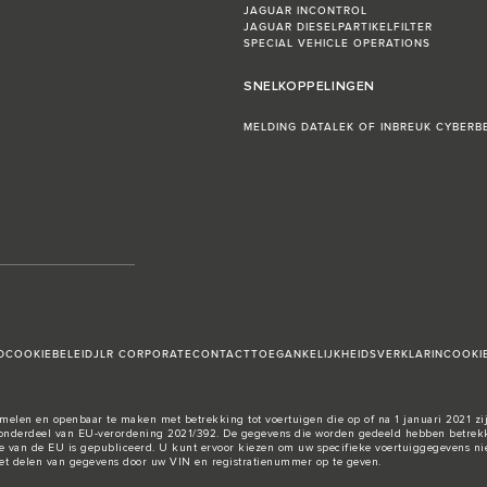
JAGUAR INCONTROL
JAGUAR DIESELPARTIKELFILTER
SPECIAL VEHICLE OPERATIONS
SNELKOPPELINGEN
MELDING DATALEK OF INBREUK CYBERBE
D
COOKIEBELEID
JLR CORPORATE
CONTACT
TOEGANKELIJKHEIDSVERKLARIN
COOKI
elen en openbaar te maken met betrekking tot voertuigen die op of na 1 januari 2021 zij
nderdeel van EU-verordening 2021/392. De gegevens die worden gedeeld hebben betrekki
e van de EU
is gepubliceerd. U kunt ervoor kiezen om uw specifieke voertuiggegevens nie
 het delen van gegevens door uw VIN en registratienummer op te geven.