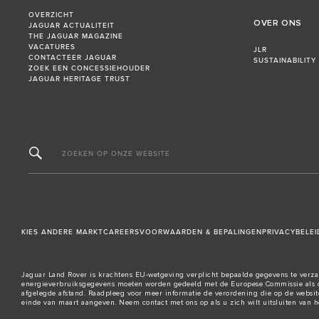
OVERZICHT
OVER ONS
JAGUAR ACTUALITEIT
THE JAGUAR MAGAZINE
VACATURES
JLR
CONTACTEER JAGUAR
SUSTAINABILITY
ZOEK EEN CONCESSIEHOUDER
JAGUAR HERITAGE TRUST
ZOEKEN OP ONZE WEBSITE
KIES ANDERE MARKT
CAREERS
VOORWAARDEN & BEPALINGEN
PRIVACYBELEI
Jaguar Land Rover is krachtens EU-wetgeving verplicht bepaalde gegevens te verzam
energieverbruiksgegevens moeten worden gedeeld met de Europese Commissie als o
afgelegde afstand. Raadpleeg voor meer informatie de verordening die op de
websit
einde van maart aangeven. Neem
contact met ons
op als u zich wilt uitsluiten van