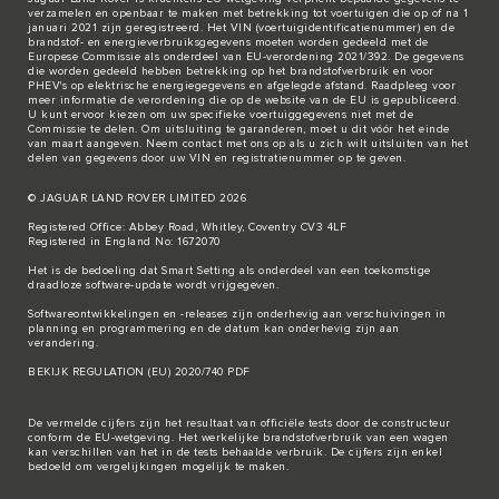
verzamelen en openbaar te maken met betrekking tot voertuigen die op of na 1
januari 2021 zijn geregistreerd. Het VIN (voertuigidentificatienummer) en de
brandstof- en energieverbruiksgegevens moeten worden gedeeld met de
Europese Commissie als onderdeel van EU-verordening 2021/392. De gegevens
die worden gedeeld hebben betrekking op het brandstofverbruik en voor
PHEV's op elektrische energiegegevens en afgelegde afstand. Raadpleeg voor
meer informatie de verordening die op de
website van de EU
is gepubliceerd.
U kunt ervoor kiezen om uw specifieke voertuiggegevens niet met de
Commissie te delen. Om uitsluiting te garanderen, moet u dit vóór het einde
van maart aangeven. Neem
contact met ons
op als u zich wilt uitsluiten van het
delen van gegevens door uw VIN en registratienummer op te geven.
© JAGUAR LAND ROVER LIMITED 2026
Registered Office: Abbey Road, Whitley, Coventry CV3 4LF
Registered in England No: 1672070
Het is de bedoeling dat Smart Setting als onderdeel van een toekomstige
draadloze software-update wordt vrijgegeven.
Softwareontwikkelingen en -releases zijn onderhevig aan verschuivingen in
planning en programmering en de datum kan onderhevig zijn aan
verandering.
BEKIJK REGULATION (EU) 2020/740 PDF
De vermelde cijfers zijn het resultaat van officiële tests door de constructeur
conform de EU-wetgeving. Het werkelijke brandstofverbruik van een wagen
kan verschillen van het in de tests behaalde verbruik. De cijfers zijn enkel
bedoeld om vergelijkingen mogelijk te maken.