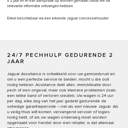
u 2 jaar en er kan aanspraak op worden gemaakt nadat we de
relevante informatie ontvangen hebben.
Enkel beschikbaar via een erkende Jaguar concessiehouder.
24/7 PECHHULP GEDURENDE 2
JAAR
Jaguar Assistance is ontwikkeld voor uw gemoedsrust en
om u een perfecte service te bieden, mocht u die ooit
nodig hebben. Assistance dekt alles: immobilisatie door
pech of een ongeval, maar ook kleinere problemen zoals
een lekke band of verloren sleutels. Uw wagen is 24 uur
per dag, elke dag van het jaar gedekt gedurende de
volledige garantieperiode – net als een nieuwe Jaguar. Als
u veilig thuis wilt komen, vervangend vervoer of logies
nodig hebt, of als uw wagen onderweg moet worden
opgehaald voor herstel door een retailer, is dat allemaal