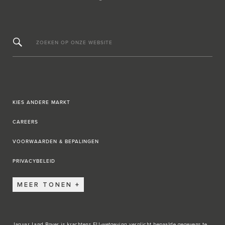
ZOEKEN OP ONZE WEBSITE
KIES ANDERE MARKT
CAREERS
VOORWAARDEN & BEPALINGEN
PRIVACYBELEID
MEER TONEN
Jaguar Land Rover is krachtens EU-wetgeving verplicht bepaalde gegevens te