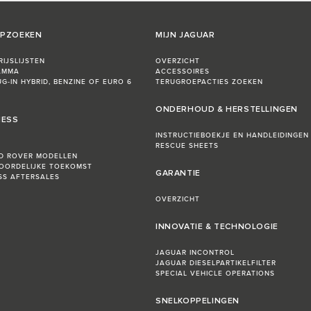
OPZOEKEN
MIJN JAGUAR
IJSLIJSTEN
OVERZICHT
AMMA
ACCESSOIRES
UG-IN HYBRID, BENZINE OF EURO 6
TERUGROEPACTIES ZOEKEN
ONDERHOUD & HERSTELLINGEN
NESS
INSTRUCTIEBOEKJE EN HANDLEIDINGEN
RESCUE SHEETS
D ROVER MODELLEN
OORDELIJKE TOEKOMST
GARANTIE
ESS AFTERSALES
OVERZICHT
INNOVATIE & TECHNOLOGIE
JAGUAR INCONTROL
JAGUAR DIESELPARTIKELFILTER
SPECIAL VEHICLE OPERATIONS
SNELKOPPELINGEN