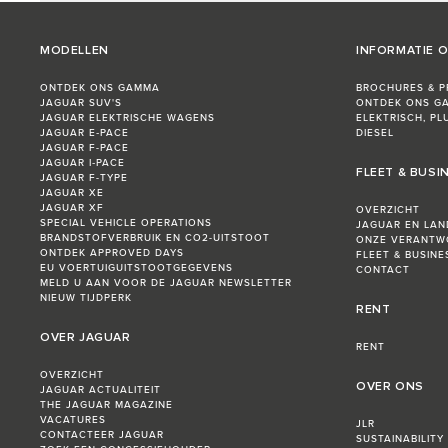
MODELLEN
INFORMATIE 
ONTDEK ONS GAMMA
BROCHURES & PR
JAGUAR SUV'S
ONTDEK ONS G
JAGUAR ELEKTRISCHE WAGENS
ELEKTRISCH, PL
JAGUAR E‑PACE
DIESEL
JAGUAR F-PACE
JAGUAR I‑PACE
FLEET & BUSI
JAGUAR F-TYPE
JAGUAR XE
JAGUAR XF
OVERZICHT
SPECIAL VEHICLE OPERATIONS
JAGUAR EN LAN
BRANDSTOFVERBRUIK EN CO2-UITSTOOT
ONZE VERANTW
ONTDEK APPROVED DAYS
FLEET & BUSIN
EU VOERTUIGUITSTOOTGEGEVENS
CONTACT
MELD U AAN VOOR DE JAGUAR NEWSLETTER
NIEUW TIJDPERK
RENT
OVER JAGUAR
RENT
OVERZICHT
OVER ONS
JAGUAR ACTUALITEIT
THE JAGUAR MAGAZINE
VACATURES
JLR
CONTACTEER JAGUAR
SUSTAINABILITY