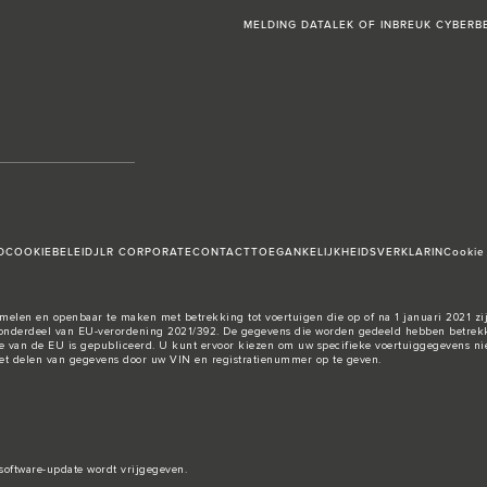
MELDING DATALEK OF INBREUK CYBERBE
D
COOKIEBELEID
JLR CORPORATE
CONTACT
TOEGANKELIJKHEIDSVERKLARIN
Cookie
elen en openbaar te maken met betrekking tot voertuigen die op of na 1 januari 2021 zij
nderdeel van EU-verordening 2021/392. De gegevens die worden gedeeld hebben betrekki
e van de EU
is gepubliceerd. U kunt ervoor kiezen om uw specifieke voertuiggegevens nie
 het delen van gegevens door uw VIN en registratienummer op te geven.
software-update wordt vrijgegeven.