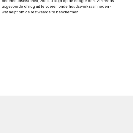
onderhoudshistoriek, zodat u altijd op de hoogte bent van reeds
uitgevoerde of nog uit te voeren onderhoudswerkzaamheden -
wat helpt om de restwaarde te beschermen.