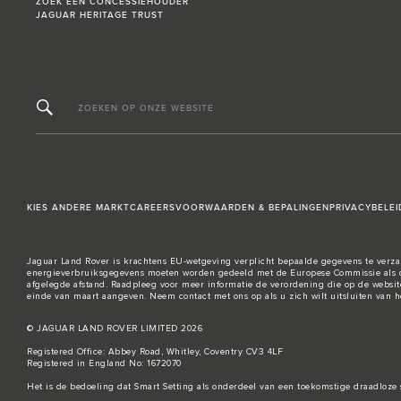
ZOEK EEN CONCESSIEHOUDER
JAGUAR HERITAGE TRUST
ZOEKEN OP ONZE WEBSITE
KIES ANDERE MARKT
CAREERS
VOORWAARDEN & BEPALINGEN
PRIVACYBELEI
Jaguar Land Rover is krachtens EU-wetgeving verplicht bepaalde gegevens te verzam
energieverbruiksgegevens moeten worden gedeeld met de Europese Commissie als o
afgelegde afstand. Raadpleeg voor meer informatie de verordening die op de
websit
einde van maart aangeven. Neem
contact met ons
op als u zich wilt uitsluiten van
© JAGUAR LAND ROVER LIMITED 2026
Registered Office: Abbey Road, Whitley, Coventry CV3 4LF
Registered in England No: 1672070
Het is de bedoeling dat Smart Setting als onderdeel van een toekomstige draadloze 