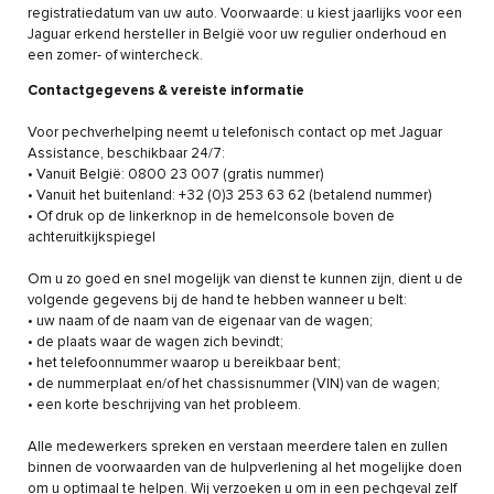
registratiedatum van uw auto. Voorwaarde: u kiest jaarlijks voor een
Jaguar erkend hersteller in België voor uw regulier onderhoud en
een zomer- of wintercheck.
Contactgegevens & vereiste informatie
Voor pechverhelping neemt u telefonisch contact op met Jaguar
Assistance, beschikbaar 24/7:
• Vanuit België: 0800 23 007 (gratis nummer)
• Vanuit het buitenland: +32 (0)3 253 63 62 (betalend nummer)
• Of druk op de linkerknop in de hemelconsole boven de
achteruitkijkspiegel
Om u zo goed en snel mogelijk van dienst te kunnen zijn, dient u de
volgende gegevens bij de hand te hebben wanneer u belt:
• uw naam of de naam van de eigenaar van de wagen;
• de plaats waar de wagen zich bevindt;
• het telefoonnummer waarop u bereikbaar bent;
• de nummerplaat en/of het chassisnummer (VIN) van de wagen;
• een korte beschrijving van het probleem.
Alle medewerkers spreken en verstaan meerdere talen en zullen
binnen de voorwaarden van de hulpverlening al het mogelijke doen
om u optimaal te helpen. Wij verzoeken u om in een pechgeval zelf