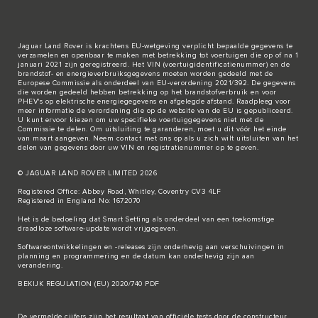
Jaguar Land Rover is krachtens EU-wetgeving verplicht bepaalde gegevens te
verzamelen en openbaar te maken met betrekking tot voertuigen die op of na 1
januari 2021 zijn geregistreerd. Het VIN (voertuigidentificatienummer) en de
brandstof- en energieverbruiksgegevens moeten worden gedeeld met de
Europese Commissie als onderdeel van EU-verordening 2021/392. De gegevens
die worden gedeeld hebben betrekking op het brandstofverbruik en voor
PHEV's op elektrische energiegegevens en afgelegde afstand. Raadpleeg voor
meer informatie de verordening die op de
website van de EU
is gepubliceerd.
U kunt ervoor kiezen om uw specifieke voertuiggegevens niet met de
Commissie te delen. Om uitsluiting te garanderen, moet u dit vóór het einde
van maart aangeven. Neem
contact met ons
op als u zich wilt uitsluiten van het
delen van gegevens door uw VIN en registratienummer op te geven.
© JAGUAR LAND ROVER LIMITED 2026
Registered Office: Abbey Road, Whitley, Coventry CV3 4LF
Registered in England No: 1672070
Het is de bedoeling dat Smart Setting als onderdeel van een toekomstige
draadloze software-update wordt vrijgegeven.
Softwareontwikkelingen en -releases zijn onderhevig aan verschuivingen in
planning en programmering en de datum kan onderhevig zijn aan
verandering.
BEKIJK REGULATION (EU) 2020/740 PDF
De vermelde cijfers zijn het resultaat van officiële tests door de constructeur