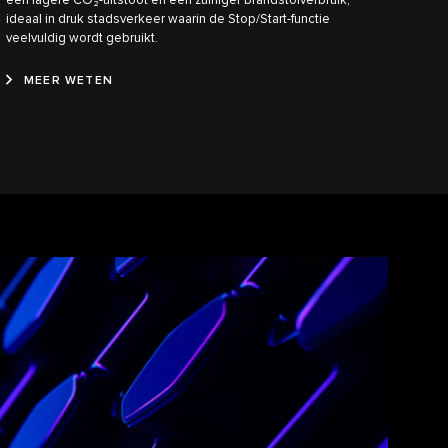
een lagere CO₂-uitstoot en een zuiniger brandstofverbruik,
ideaal in druk stadsverkeer waarin de Stop/Start-functie
veelvuldig wordt gebruikt.
MEER WETEN