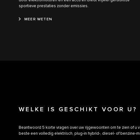
door elektromotoren en een accu en biedt vrijwel geruisloze
sportieve prestaties zonder emissies.
MEER WETEN
WELKE IS GESCHIKT VOOR U?
Beantwoord 5 korte vragen over uw rijgewoonten om te zien of u 
beste een volledig elektrisch, plug-in hybrid-, diesel- of benzine-