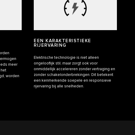
EEN KARAKTERISTIEKE
RIJERVARING
worden
Elektrische technologie is niet alleen
 vermogen
ongelooflijk stil, maar zorgt ook voor
teeds meer
onmiddellijk accelereren zonder vertraging en
 het
zonder schakelonderbrekingen. Dit betekent
egd, worden
een kenmerkende soepele en responsieve
rijervaring bij alle snelheden.