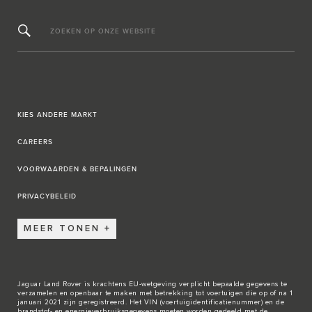
ZOEKEN OP ONZE WEBSITE
KIES ANDERE MARKT
CAREERS
VOORWAARDEN & BEPALINGEN
PRIVACYBELEID
MEER TONEN
Jaguar Land Rover is krachtens EU-wetgeving verplicht bepaalde gegevens te
verzamelen en openbaar te maken met betrekking tot voertuigen die op of na 1
januari 2021 zijn geregistreerd. Het VIN (voertuigidentificatienummer) en de
brandstof- en energieverbruiksgegevens moeten worden gedeeld met de