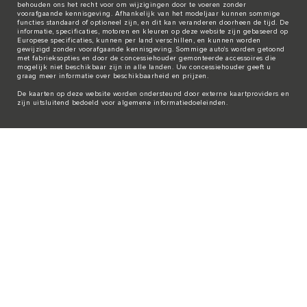
behouden ons het recht voor om wijzigingen door te voeren zonder
voorafgaande kennisgeving. Afhankelijk van het modeljaar kunnen sommige
functies standaard of optioneel zijn, en dit kan veranderen doorheen de tijd. De
informatie, specificaties, motoren en kleuren op deze website zijn gebaseerd op
Europese specificaties, kunnen per land verschillen, en kunnen worden
gewijzigd zonder voorafgaande kennisgeving. Sommige auto's worden getoond
met fabrieksopties en door de concessiehouder gemonteerde accessoires die
mogelijk niet beschikbaar zijn in alle landen. Uw concessiehouder geeft u
graag meer informatie over beschikbaarheid en prijzen.
De kaarten op deze website worden ondersteund door externe kaartproviders en
zijn uitsluitend bedoeld voor algemene informatiedoeleinden.