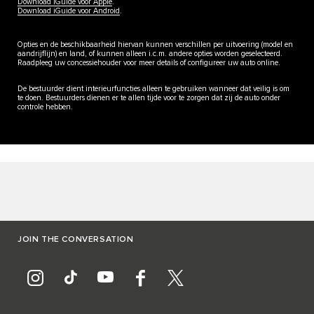
Download iGuide voor Apple
.
Download iGuide voor Android
.
Opties en de beschikbaarheid hiervan kunnen verschillen per uitvoering (model en
aandrijflijn) en land, of kunnen alleen i.c.m. andere opties worden geselecteerd.
Raadpleeg uw concessiehouder voor meer details of configureer uw auto online.
De bestuurder dient interieurfuncties alleen te gebruiken wanneer dat veilig is om
te doen. Bestuurders dienen er te allen tijde voor te zorgen dat zij de auto onder
controle hebben.
JOIN THE CONVERSATION