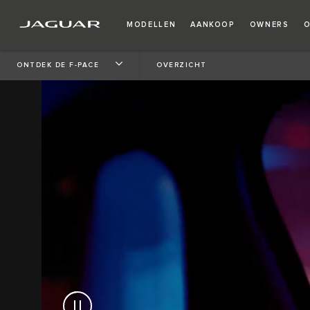
MODELLEN
AANKOOP
OWNERS
O
ONTDEK DE F-PACE
OVERZICHT