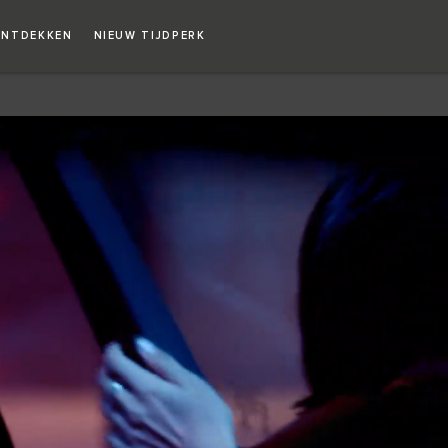
Copy nothing. Het begin van een nieuw tijdperk
NTDEKKEN
NIEUW TIJDPERK