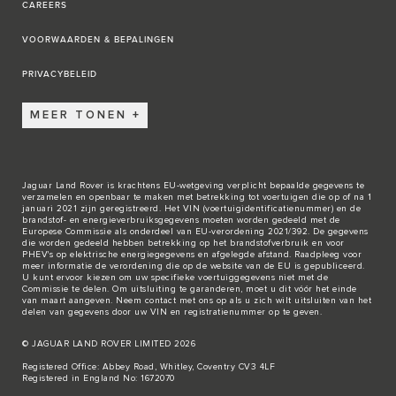
CAREERS
VOORWAARDEN & BEPALINGEN
PRIVACYBELEID
MEER TONEN
Jaguar Land Rover is krachtens EU-wetgeving verplicht bepaalde gegevens te
verzamelen en openbaar te maken met betrekking tot voertuigen die op of na 1
januari 2021 zijn geregistreerd. Het VIN (voertuigidentificatienummer) en de
brandstof- en energieverbruiksgegevens moeten worden gedeeld met de
Europese Commissie als onderdeel van EU-verordening 2021/392. De gegevens
die worden gedeeld hebben betrekking op het brandstofverbruik en voor
PHEV's op elektrische energiegegevens en afgelegde afstand. Raadpleeg voor
meer informatie de verordening die op de
website van de EU
is gepubliceerd.
U kunt ervoor kiezen om uw specifieke voertuiggegevens niet met de
Commissie te delen. Om uitsluiting te garanderen, moet u dit vóór het einde
van maart aangeven. Neem
contact met ons
op als u zich wilt uitsluiten van het
delen van gegevens door uw VIN en registratienummer op te geven.
© JAGUAR LAND ROVER LIMITED 2026
Registered Office: Abbey Road, Whitley, Coventry CV3 4LF
Registered in England No: 1672070