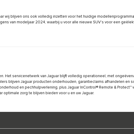
ar wij blijven ons ook volledig inzetten voor het huidige modellenprogramma
wagens van modeljaar 2024, waarbij u voor alle nieuwe SUV's voor een geëlekt
en. Het servicenetwerk van Jaguar blijft volledig operationeel, met ongeëve
ailers blijven Jaguar producten onderhouden, garantieclaims afhandelen en 
onderhoud en pechhulpverlening, plus Jaguar InControl® Remote & Protect™
 optimale zorg te blijven bieden voor u en uw Jaguar.