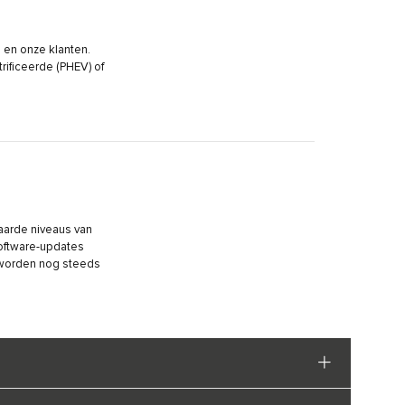
 en onze klanten.
rificeerde (PHEV) of
naarde niveaus van
software-updates
 worden nog steeds