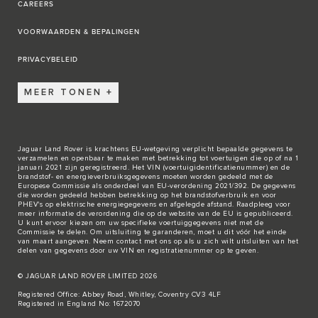
CAREERS
VOORWAARDEN & BEPALINGEN
PRIVACYBELEID
MEER TONEN
Jaguar Land Rover is krachtens EU-wetgeving verplicht bepaalde gegevens te
verzamelen en openbaar te maken met betrekking tot voertuigen die op of na 1
januari 2021 zijn geregistreerd. Het VIN (voertuigidentificatienummer) en de
brandstof- en energieverbruiksgegevens moeten worden gedeeld met de
Europese Commissie als onderdeel van EU-verordening 2021/392. De gegevens
die worden gedeeld hebben betrekking op het brandstofverbruik en voor
PHEV's op elektrische energiegegevens en afgelegde afstand. Raadpleeg voor
meer informatie de verordening die op de
website van de EU
is gepubliceerd.
U kunt ervoor kiezen om uw specifieke voertuiggegevens niet met de
Commissie te delen. Om uitsluiting te garanderen, moet u dit vóór het einde
van maart aangeven. Neem
contact met ons
op als u zich wilt uitsluiten van het
delen van gegevens door uw VIN en registratienummer op te geven.
© JAGUAR LAND ROVER LIMITED 2026
Registered Office: Abbey Road, Whitley, Coventry CV3 4LF
Registered in England No: 1672070