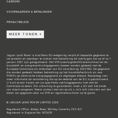
CAREERS
VOORWAARDEN & BEPALINGEN
PRIVACYBELEID
MEER TONEN
Jaguar Land Rover is krachtens EU-wetgeving verplicht bepaalde gegevens te
verzamelen en openbaar te maken met betrekking tot voertuigen die op of na 1
januari 2021 zijn geregistreerd. Het VIN (voertuigidentificatienummer) en de
brandstof- en energieverbruiksgegevens moeten worden gedeeld met de
Europese Commissie als onderdeel van EU-verordening 2021/392. De gegevens
die worden gedeeld hebben betrekking op het brandstofverbruik en voor
PHEV's op elektrische energiegegevens en afgelegde afstand. Raadpleeg voor
meer informatie de verordening die op de
website van de EU
is gepubliceerd.
U kunt ervoor kiezen om uw specifieke voertuiggegevens niet met de
Commissie te delen. Om uitsluiting te garanderen, moet u dit vóór het einde
van maart aangeven. Neem
contact met ons
op als u zich wilt uitsluiten van het
delen van gegevens door uw VIN en registratienummer op te geven.
© JAGUAR LAND ROVER LIMITED 2026
Registered Office: Abbey Road, Whitley, Coventry CV3 4LF
Registered in England No: 1672070