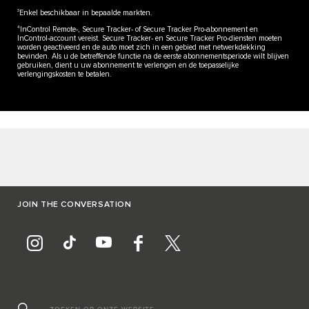
3
Enkel beschikbaar in bepaalde markten.
4
InControl Remote-, Secure Tracker- of Secure Tracker Pro-abonnement en
InControl-account vereist. Secure Tracker- en Secure Tracker Pro-diensten moeten
worden geactiveerd en de auto moet zich in een gebied met netwerkdekking
bevinden. Als u de betreffende functie na de eerste abonnementsperiode wilt blijven
gebruiken, dient u uw abonnement te verlengen en de toepasselijke
verlengingskosten te betalen.
JOIN THE CONVERSATION