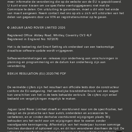
meer informatie de verordening die op de
website van de EU
is gepubliceerd.
U kunt ervoor kiezen om uw specifieke voertuiggegevens niet met de
Commissie te delen. Om uitsluiting te garanderen, moet u dit vóór het einde
van maart aangeven. Neem
contact met ons
op als u zich wilt uitsluiten van het
delen van gegevens door uw VIN en registratienummer op te geven.
© JAGUAR LAND ROVER LIMITED 2026
Registered Office: Abbey Road, Whitley, Coventry CV3 4LF
Registered in England No: 1672070
Het is de bedoeling dat Smart Setting als onderdeel van een toekomstige
draadloze software-update wordt vrijgegeven.
Softwareontwikkelingen en -releases zijn onderhevig aan verschuivingen in
planning en programmering en de datum kan onderhevig zijn aan
verandering.
BEKIJK REGULATION (EU) 2020/740 PDF
De vermelde cijfers zijn het resultaat van officiële tests door de constructeur
conform de EU-wetgeving. Het werkelijke brandstofverbruik van een wagen
kan verschillen van het in de tests behaalde verbruik. De cijfers zijn enkel
bedoeld om vergelijkingen mogelijk te maken.
Jaguar Land Rover Limited streeft er voortdurend naar om de specificaties, het
design en de productie van haar auto's, onderdelen en accessoires te
verbeteren, en er vinden derhalve voortdurend wijzigingen plaats. Wij
behouden ons het recht voor om wijzigingen door te voeren zonder
voorafgaande kennisgeving. Afhankelijk van het modeljaar kunnen sommige
functies standaard of optioneel zijn, en dit kan veranderen doorheen de tijd. De