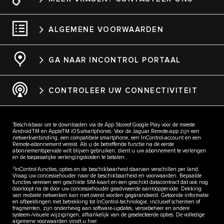
ALGEMENE VOORWAARDEN
GA NAAR INCONTROL PORTAAL
CONTROLEER UW CONNECTIVITEIT
1
Beschikbaar om te downloaden via de App Storeof Google Play voor de meeste
AndroidTM en AppleTM iOS-smartphones. Voor de Jaguar Remote-app zijn een
netwerkverbinding, een compatibele smartphone, een InControl-account en een
Remote-abonnement vereist. Als u de betreffende functie na de eerste
abonnementsperiode wilt blijven gebruiken, dient u uw abonnement te verlengen
en de toepasselijke verlengingskosten te betalen.
2
InControl-functies, opties en de beschikbaarheid daarvan verschillen per land.
Vraag uw concessiehouder naar de beschikbaarheid en voorwaarden. Bepaalde
functies vereisen een geschikte SIM-kaart en een geschikt datacontract dat ook nog
doorloopt na de door uw concessiehouder geadviseerde aanloopperiode. Dekking
van mobiele netwerken kan niet overal worden gegarandeerd. Getoonde informatie
en afbeeldingen met betrekking tot InControl-technologie, inclusief schermen of
fragmenten, zijn onderhevig aan software-updates, versiebeheer en andere
systeem-/visuele wijzigingen, afhankelijk van de geselecteerde opties. De volledige
algemene voorwaarden vindt u hier.