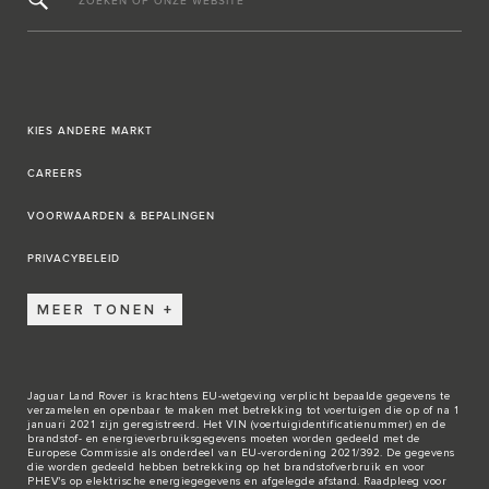
ZOEKEN OP ONZE WEBSITE
KIES ANDERE MARKT
CAREERS
VOORWAARDEN & BEPALINGEN
PRIVACYBELEID
MEER TONEN
Jaguar Land Rover is krachtens EU-wetgeving verplicht bepaalde gegevens te
verzamelen en openbaar te maken met betrekking tot voertuigen die op of na 1
januari 2021 zijn geregistreerd. Het VIN (voertuigidentificatienummer) en de
brandstof- en energieverbruiksgegevens moeten worden gedeeld met de
Europese Commissie als onderdeel van EU-verordening 2021/392. De gegevens
die worden gedeeld hebben betrekking op het brandstofverbruik en voor
PHEV's op elektrische energiegegevens en afgelegde afstand. Raadpleeg voor