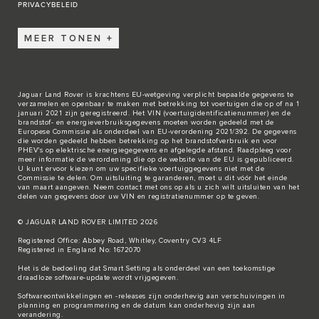
PRIVACYBELEID
MEER TONEN
Jaguar Land Rover is krachtens EU-wetgeving verplicht bepaalde gegevens te
verzamelen en openbaar te maken met betrekking tot voertuigen die op of na 1
januari 2021 zijn geregistreerd. Het VIN (voertuigidentificatienummer) en de
brandstof- en energieverbruiksgegevens moeten worden gedeeld met de
Europese Commissie als onderdeel van EU-verordening 2021/392. De gegevens
die worden gedeeld hebben betrekking op het brandstofverbruik en voor
PHEV's op elektrische energiegegevens en afgelegde afstand. Raadpleeg voor
meer informatie de verordening die op de
website van de EU
is gepubliceerd.
U kunt ervoor kiezen om uw specifieke voertuiggegevens niet met de
Commissie te delen. Om uitsluiting te garanderen, moet u dit vóór het einde
van maart aangeven. Neem
contact met ons
op als u zich wilt uitsluiten van het
delen van gegevens door uw VIN en registratienummer op te geven.
© JAGUAR LAND ROVER LIMITED 2026
Registered Office: Abbey Road, Whitley, Coventry CV3 4LF
Registered in England No: 1672070
Het is de bedoeling dat Smart Setting als onderdeel van een toekomstige
draadloze software-update wordt vrijgegeven.
Softwareontwikkelingen en -releases zijn onderhevig aan verschuivingen in
planning en programmering en de datum kan onderhevig zijn aan
verandering.