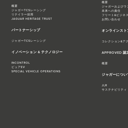
概要
概要
ジャガーおよびラ
ジャガーTCSレーシング
未来への責任
リテイラー採用
フリート&ビジネ
JAGUAR HERITAGE TRUST
お問い合わせ
パートナーシップ
オンラインスト
ジャガーTCSレーシング
コレクション&ア
イノベーション & テクノロジー
APPROVED 
INCONTROL
概要
ピュアEV
SPECIAL VEHICLE OPERATIONS
ジャガーについ
JLR
サステナビリティ​