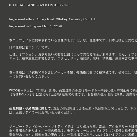
© JAGUAR LAND ROVER LIMITED 2026
Registered office: Abbey Road, Whitley, Coventry CV3 4LF.
Registered in England No: 1672070
本ウェブサイトに掲載されている画像のモデルは、欧州仕様車です。日本仕様とは異な
日本仕様は右ハンドルです。
仕様、オプション、お取り扱いの有無は国によって異なる場合があります。また、オプ
テムは、積載重量に影響します。アクセサリー、油脂類、燃料、積載物、乗員を含む車
表示価格は、消費税10％を含むメーカー希望小売価格に基づく概算値です。価格には、
ーにお問い合わせください。
WLTCモードとは、市街地、郊外、高速道路の各走行モードを平均的な使用時間配分で
（等価EVレンジ）は定められた試験結果での値です。お客様の使用環境（気象、渋滞等
生産制限・供給制限に関して:
直近の部品調達による生産・供給制限に関しまして、本ウ
は、正規リテイラーにお問い合わせください。
ジャガー・ランドローバー・リミテッドでは、より優れた車、部品、アクセサリーを目
更する場合があります。一部の機能は、モデルイヤーによってオプション装備と標準装
場合があります。掲載画像の車両には、一部地域でご利用いただけないオプション装備