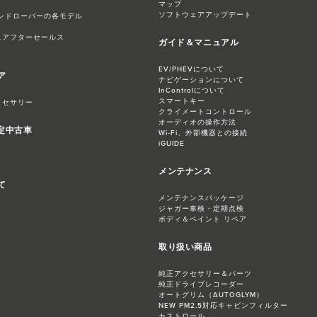
マップ
ソフトウェアアップデート
ンドローバーの各モデル
スアフターセールス
ガイド＆マニュアル
EV/PHEVについて
ア
ナビゲーションについて
InControlについて
スマートキー
クセサリー
クライメートコントロール
オーディオの操作方法
認定中古車
Wi-Fi、外部機器との接続
iGUIDE
メンテナンス
て
メンテナンスパッケージ
ジャガー​車検・定期点検
ボディ＆ペイント リペア
取り扱い商品
純正アクセサリー＆パーツ
純正ドライブレコーダー
オートグリム（AUTOGLYM）
NEW PM2.5対応​キャビンフィルター
カストロール