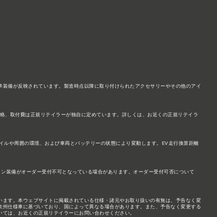
準装備が反映されています。製造時点以降に取り付けられたアクセサリーやその他のアイ
価格、取付費は正規リテイラーが独自に定めています。詳しくは、お近くの正規リテイラ
タイルや周囲の環境、および車両とバッテリーの状態により変動します。EV走行換算距離
ョン装備がオーダー受付不可となっている場合があります。オーダー受付可否について
います。本ウェブサイトに掲載されている仕様・諸元やお取り扱いの有無は、予告なく変
欧州仕様車に基づいており、国によって異なる場合があります。また、予告なく変更する
いては、お近くの正規リテイラーにお問い合わせください。