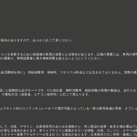
る場合がありますので、あらかじめご了承ください。
ションを装着するために他装備の装着が必要となる場合があります。記載の重量には、車両の標
両の重量が、車両総重量と最大車軸荷重を超えないようにしてください。
税金(消費税を除く)、登録諸費用、保険料、リサイクル料金などは含まれておりません。実際の
構成した国際的な走行モードです。CO₂排出量、燃料消費率、航続距離の実際の数値は、走行ス
）や運転方法（急発進、エアコン使用等）に応じて異なります。
ェブサイト内のコンフィギュレーターで選択可能となっている一部の標準装備が変更、オプシ
指して、仕様、デザイン、生産技術等のあらゆる側面から、常に製品の改善・改良を積み重ねて
備が異なる場合があります。本ウェブサイトに掲載されている情報、仕様、エンジン、カラーは
、リテイラー装着アクセサリーが含まれている場合があります。日本国内でのご利用・価格につ