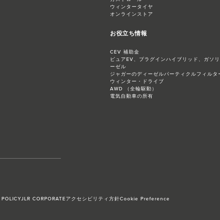
ウィンタータイヤ
オンラインストア
お役立ち情報
CEV 補助金
ピュアEV、プラグインハイブリッド、ガソ
ーゼル
ジャガーのディーゼルパーティクルフィルター
ウィンター・ドライブ
AWD （全輪駆動）
電気自動車の所有
 POLICY
JLR CORPORATE
アクセシビリティ方針
Cookie Preference