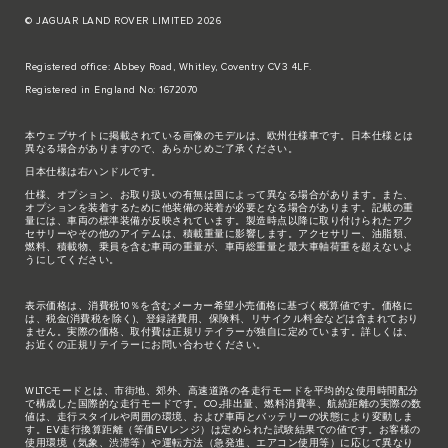
© JAGUAR LAND ROVER LIMITED 2026
Registered office: Abbey Road, Whitley, Coventry CV3 4LF.
Registered in England No: 1672070
本ウェブサイトに掲載されている画像のモデルは、欧州仕様車です。日本仕様とは
異なる場合がありますので、あらかじめご了承ください。
日本仕様は右ハンドルです。
仕様、オプション、お取り扱いの有無は国によって異なる場合があります。また、
オプションを装着するために他装備の装着が必要となる場合があります。記載の重
量には、車両の標準装備が反映されています。製造時点以降に取り付けられたアク
セサリーやその他のアイテムは、積載重量に影響します。アクセサリー、油脂類、
燃料、積載物、乗員を含む車両の重量が、車両総重量と最大車軸荷重を超えないよ
うにしてください。
表示価格は、消費税10％を含むメーカー希望小売価格に基づく概算値です。価格に
は、税金(消費税を除く)、登録諸費用、保険料、リサイクル料金などは含まれており
ません。実際の価格、取付費は正規リテイラーが独自に定めています。詳しくは、
お近くの正規リテイラーにお問い合わせください。
WLTCモードとは、市街地、郊外、高速道路の各走行モードを平均的な使用時間配分
で構成した国際的な走行モードです。CO₂排出量、燃料消費率、航続距離の実際の数
値は、走行スタイルや周囲の環境、および車両とバッテリーの状態により変動しま
す。EV走行換算距離（等価EVレンジ）は定められた試験結果での値です。お客様の
使用環境（気象、渋滞等）や運転方法（急発進、エアコン使用等）に応じて異なり