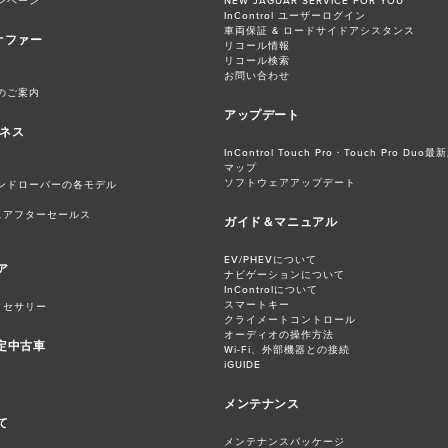
ンペーン
NEW JAGUAR SERVICE FOR YOU
InControl ユーザーログイン
車両保証 & ロードサイドアシスタンス
オファー
リコール情報
リコール検索
お問い合わせ
のご案内
アップデート
ジネス
InControl Touch Pro・Touch Pro 
マップ
ソフトウェアアップデート
ンドローバーの各モデル
スアフターセールス
ガイド＆マニュアル
EV/PHEVについて
ア
ナビゲーションについて
InControlについて
スマートキー
クセサリー
クライメートコントロール
オーディオの操作方法
認定中古車
Wi-Fi、外部機器との接続
iGUIDE
メンテナンス
て
メンテナンスパッケージ