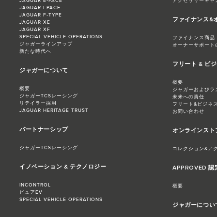
JAGUAR E‑PACE
アクセサリーキャ
JAGUAR I‑PACE
JAGUAR F‑TYPE
ファイナンス&
JAGUAR XE
JAGUAR XF
SPECIAL VEHICLE OPERATIONS
ファイナンス商品
ジャガーラインアップ
オーナーサポート
新たな時代へ
フリート & ビ
ジャガーについて
概要
概要
ジャガーおよびラ
ジャガーTCSレーシング
未来への責任
リテイラー採用
フリート&ビジネ
JAGUAR HERITAGE TRUST
お問い合わせ
パートナーシップ
オンラインスト
ジャガーTCSレーシング
コレクション&ア
イノベーション & テクノロジー
APPROVED 
INCONTROL
概要
ピュアEV
SPECIAL VEHICLE OPERATIONS
ジャガーについ