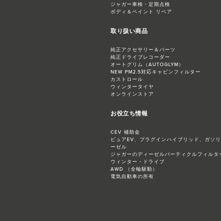
ジャガー​車検・定期点検
ボディ＆ペイント リペア
取り扱い商品
純正アクセサリー＆パーツ
純正ドライブレコーダー
オートグリム（AUTOGLYM）
NEW PM2.5対応​キャビンフィルター
カストロール
ウィンタータイヤ
オンラインストア
お役立ち情報
CEV 補助金
ピュアEV、プラグインハイブリッド、ガソ
ーゼル
ジャガーのディーゼルパーティクルフィルター
ウィンター・ドライブ
AWD （全輪駆動）
電気自動車の所有