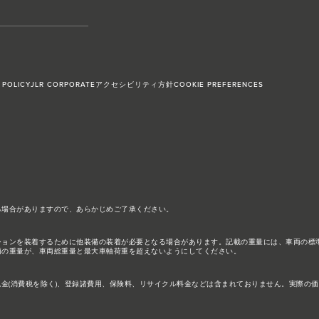
 POLICY
JLR CORPORATE
アクセシビリティ方針
COOKIE PREFERENCES
る場合がありますので、あらかじめご了承ください。
ションを装着するために他装備の装着が必要となる場合があります。記載の重量には、車両の標
両の重量が、車両総重量と最大車軸荷重を超えないようにしてください。
税金(消費税を除く)、登録諸費用、保険料、リサイクル料金などは含まれておりません。実際の