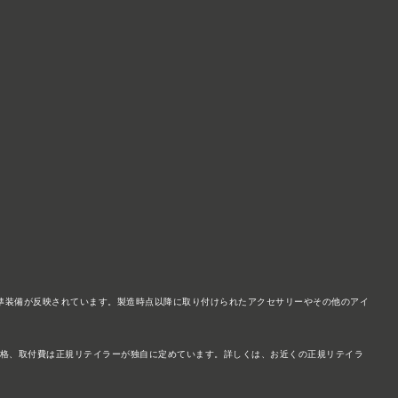
準装備が反映されています。製造時点以降に取り付けられたアクセサリーやその他のアイ
価格、取付費は正規リテイラーが独自に定めています。詳しくは、お近くの正規リテイラ