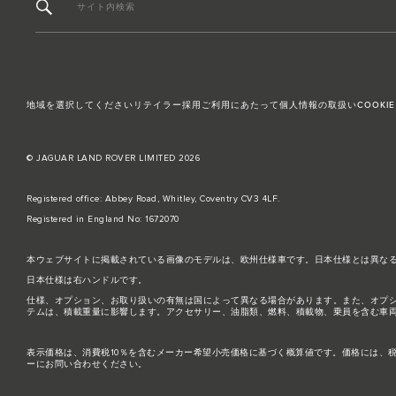
サイト内検索
地域を選択してください
リテイラー採用
ご利用にあたって
個人情報の取扱い
COOKIE
© JAGUAR LAND ROVER LIMITED 2026
Registered office: Abbey Road, Whitley, Coventry CV3 4LF.
Registered in England No: 1672070
本ウェブサイトに掲載されている画像のモデルは、欧州仕様車です。日本仕様とは異な
日本仕様は右ハンドルです。
仕様、オプション、お取り扱いの有無は国によって異なる場合があります。また、オプ
テムは、積載重量に影響します。アクセサリー、油脂類、燃料、積載物、乗員を含む車
表示価格は、消費税10％を含むメーカー希望小売価格に基づく概算値です。価格には、
ーにお問い合わせください。