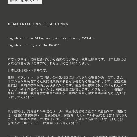
© JAGUAR LAND ROVER LIMITED 2026
Registered office: Abbey Road, Whitley, Coventry CV3 4LF.
Registered in England No: 1672070
本ウェブサイトに掲載されている画像のモデルは、欧州仕様車です。日本仕様とは
異なる場合がありますので、あらかじめご了承ください。
日本仕様は右ハンドルです。
仕様、オプション、お取り扱いの有無は国によって異なる場合があります。また、
オプションを装着するために他装備の装着が必要となる場合があります。記載の重
量には、車両の標準装備が反映されています。製造時点以降に取り付けられたアク
セサリーやその他のアイテムは、積載重量に影響します。アクセサリー、油脂類、
燃料、積載物、乗員を含む車両の重量が、車両総重量と最大車軸荷重を超えないよ
うにしてください。
表示価格は、消費税10％を含むメーカー希望小売価格に基づく概算値です。価格に
は、税金(消費税を除く)、登録諸費用、保険料、リサイクル料金などは含まれており
ません。実際の価格、取付費は正規リテイラーが独自に定めています。詳しくは、
お近くの正規リテイラーにお問い合わせください。