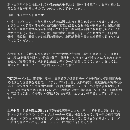
本ウェブサイトに掲載されている画像のモデルは、欧州仕様車です。日本仕様とは
異なる場合がありますので、あらかじめご了承ください。
日本仕様は右ハンドルです。
仕様、オプション、お取り扱いの有無は国によって異なる場合があります。また、
オプションを装着するために他装備の装着が必要となる場合があります。記載の重
量には、車両の標準装備が反映されています。製造時点以降に取り付けられたアク
セサリーやその他のアイテムは、積載重量に影響します。アクセサリー、油脂類、
燃料、積載物、乗員を含む車両の重量が、車両総重量と最大車軸荷重を超えないよ
うにしてください。
表示価格は、消費税10％を含むメーカー希望小売価格に基づく概算値です。価格に
は、税金(消費税を除く)、登録諸費用、保険料、リサイクル料金などは含まれており
ません。実際の価格、取付費は正規リテイラーが独自に定めています。詳しくは、
お近くの正規リテイラーにお問い合わせください。
WLTCモードとは、市街地、郊外、高速道路の各走行モードを平均的な使用時間配分
で構成した国際的な走行モードです。CO₂排出量、燃料消費率、航続距離の実際の数
値は、走行スタイルや周囲の環境、および車両とバッテリーの状態により変動しま
す。EV走行換算距離（等価EVレンジ）は定められた試験結果での値です。お客様の
使用環境（気象、渋滞等）や運転方法（急発進、エアコン使用等）に応じて異なり
ます。
生産制限・供給制限に関して:
直近の部品調達による生産・供給制限に関しまして、
本ウェブサイト内のコンフィギュレーターで選択可能となっている一部の標準装備
が変更、オプション装備がオーダー受付不可となっている場合があります。オーダ
ー受付可否については、正規リテイラーにお問い合わせください。