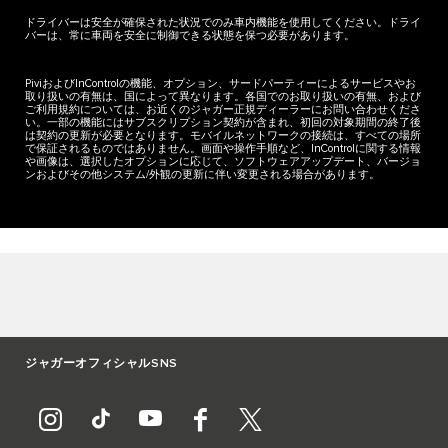
ドライバーは安全が確保された状況でのみ車内機能を使用してください。ドライ
バーは、常に車両を安全に制御できる状態を保つ必要があります。
PiviおよびInControlの機能、オプション、サードパーティーによるサービスやお
取り扱いの有無は、国によって異なります。各国でのお取り扱いの有無、および
ご利用規約については、お近くのジャガー正規ディーラーにお問い合わせくださ
い。一部の機能にはサブスクリプション契約が含まれ、初回の対象期間の終了後
は契約の更新が必要となります。モバイルネットワークの接続は、すべての場所
で保証されるものではありません。画面や操作手順など、InControlに関する情報
や画像は、選択したオプションに応じて、ソフトウェアアップデート、バージョ
ンおよびその他システム/外観の更新に伴い変更される場合があります。
ジャガーオフィシャルSNS