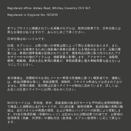
Registered office: Abbey Road, Whitley, Coventry CV3 4LF.
Registered in England No: 1672070
本ウェブサイトに掲載されている画像のモデルは、欧州仕様車です。日本仕様とは
異なる場合がありますので、あらかじめご了承ください。
日本仕様は右ハンドルです。
仕様、オプション、お取り扱いの有無は国によって異なる場合があります。また、
オプションを装着するために他装備の装着が必要となる場合があります。記載の重
量には、車両の標準装備が反映されています。製造時点以降に取り付けられたアク
セサリーやその他のアイテムは、積載重量に影響します。アクセサリー、油脂類、
燃料、積載物、乗員を含む車両の重量が、車両総重量と最大車軸荷重を超えないよ
うにしてください。
表示価格は、消費税10％を含むメーカー希望小売価格に基づく概算値です。価格に
は、税金(消費税を除く)、登録諸費用、保険料、リサイクル料金などは含まれており
ません。実際の価格、取付費は正規リテイラーが独自に定めています。詳しくは、
お近くの正規リテイラーにお問い合わせください。
WLTCモードとは、市街地、郊外、高速道路の各走行モードを平均的な使用時間配分
で構成した国際的な走行モードです。CO₂排出量、燃料消費率、航続距離の実際の数
値は、走行スタイルや周囲の環境、および車両とバッテリーの状態により変動しま
す。EV走行換算距離（等価EVレンジ）は定められた試験結果での値です。お客様の
使用環境（気象、渋滞等）や運転方法（急発進、エアコン使用等）に応じて異なり
ます。