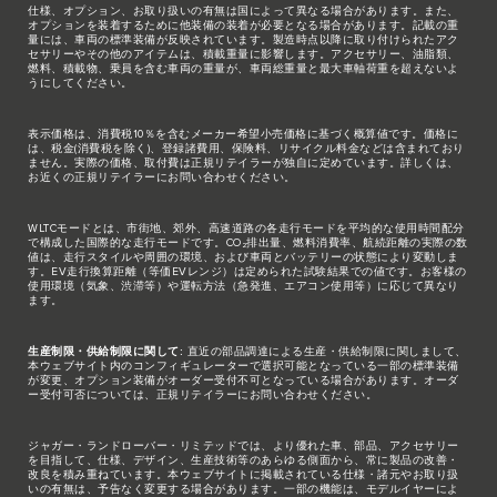
仕様、オプション、お取り扱いの有無は国によって異なる場合があります。また、
オプションを装着するために他装備の装着が必要となる場合があります。記載の重
量には、車両の標準装備が反映されています。製造時点以降に取り付けられたアク
セサリーやその他のアイテムは、積載重量に影響します。アクセサリー、油脂類、
燃料、積載物、乗員を含む車両の重量が、車両総重量と最大車軸荷重を超えないよ
うにしてください。
表示価格は、消費税10％を含むメーカー希望小売価格に基づく概算値です。価格に
は、税金(消費税を除く)、登録諸費用、保険料、リサイクル料金などは含まれており
ません。実際の価格、取付費は正規リテイラーが独自に定めています。詳しくは、
お近くの正規リテイラーにお問い合わせください。
WLTCモードとは、市街地、郊外、高速道路の各走行モードを平均的な使用時間配分
で構成した国際的な走行モードです。CO₂排出量、燃料消費率、航続距離の実際の数
値は、走行スタイルや周囲の環境、および車両とバッテリーの状態により変動しま
す。EV走行換算距離（等価EVレンジ）は定められた試験結果での値です。お客様の
使用環境（気象、渋滞等）や運転方法（急発進、エアコン使用等）に応じて異なり
ます。
生産制限・供給制限に関して:
直近の部品調達による生産・供給制限に関しまして、
本ウェブサイト内のコンフィギュレーターで選択可能となっている一部の標準装備
が変更、オプション装備がオーダー受付不可となっている場合があります。オーダ
ー受付可否については、正規リテイラーにお問い合わせください。
ジャガー・ランドローバー・リミテッドでは、より優れた車、部品、アクセサリー
を目指して、仕様、デザイン、生産技術等のあらゆる側面から、常に製品の改善・
改良を積み重ねています。本ウェブサイトに掲載されている仕様・諸元やお取り扱
いの有無は、予告なく変更する場合があります。一部の機能は、モデルイヤーによ