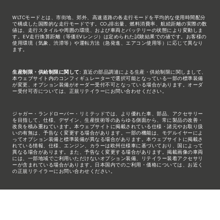
WLTCモードとは、市街地、郊外、高速道路の各走行モードを平均的な使用時間配分
で構成した国際的な走行モードです。CO₂排出量、燃料消費率、航続距離の実際の数
値は、走行スタイルや周囲の環境、および車両とバッテリーの状態により変動しま
す。EV走行換算距離（等価EVレンジ）は定められた試験結果での値です。お客様の
使用環境（気象、渋滞等）や運転方法（急発進、エアコン使用等）に応じて異なり
ます。
生産制限・供給制限に関して:
直近の部品調達による生産・供給制限に関しまして、
本ウェブサイト内のコンフィギュレーターで選択可能となっている一部の標準装備
が変更、オプション装備がオーダー受付不可となっている場合があります。オーダ
ー受付可否については、正規リテイラーにお問い合わせください。
ジャガー・ランドローバー・リミテッドでは、より優れた車、部品、アクセサリー
を目指して、仕様、デザイン、生産技術等のあらゆる側面から、常に製品の改善・
改良を積み重ねています。本ウェブサイトに掲載されている仕様・諸元やお取り扱
いの有無は、予告なく変更する場合があります。一部の機能は、モデルイヤーによ
ってオプション装備と標準装備が異なる場合があります。本ウェブサイトに掲載さ
れている情報、仕様、エンジン、カラーは欧州仕様車に基づいており、国によって
異なる場合があります。また、予告なく変更する場合があります。掲載画像の車両
には、一部地域でご利用いただけないオプション装備、リテイラー装着アクセサリ
ーが含まれている場合があります。日本国内でのご利用・価格については、お近く
の正規リテイラーにお問い合わせください。