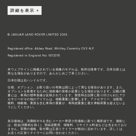
詳細を表示
© JAGUAR LAND ROVER LIMITED 2026
Registered office: Abbey Road, Whitley, Coventry CV3 4LF.
Registered in England No: 1672070
本ウェブサイトに掲載されている画像のモデルは、欧州仕様車です。日本仕様とは
異なる場合がありますので、あらかじめご了承ください。
日本仕様は右ハンドルです。
仕様、オプション、お取り扱いの有無は国によって異なる場合があります。また、
オプションを装着するために他装備の装着が必要となる場合があります。記載の重
量には、車両の標準装備が反映されています。製造時点以降に取り付けられたアク
セサリーやその他のアイテムは、積載重量に影響します。アクセサリー、油脂類、
燃料、積載物、乗員を含む車両の重量が、車両総重量と最大車軸荷重を超えないよ
うにしてください。
表示価格は、消費税10％を含むメーカー希望小売価格に基づく概算値です。価格に
は、税金(消費税を除く)、登録諸費用、保険料、リサイクル料金などは含まれており
ません。実際の価格、取付費は正規リテイラーが独自に定めています。詳しくは、
お近くの正規リテイラーにお問い合わせください。