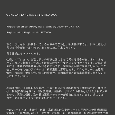
© JAGUAR LAND ROVER LIMITED 2026
Registered office: Abbey Road, Whitley, Coventry CV3 4LF.
Registered in England No: 1672070
本ウェブサイトに掲載されている画像のモデルは、欧州仕様車です。日本仕様とは
異なる場合がありますので、あらかじめご了承ください。
日本仕様は右ハンドルです。
仕様、オプション、お取り扱いの有無は国によって異なる場合があります。また、
オプションを装着するために他装備の装着が必要となる場合があります。記載の重
量には、車両の標準装備が反映されています。製造時点以降に取り付けられたアク
セサリーやその他のアイテムは、積載重量に影響します。アクセサリー、油脂類、
燃料、積載物、乗員を含む車両の重量が、車両総重量と最大車軸荷重を超えないよ
うにしてください。
表示価格は、消費税10％を含むメーカー希望小売価格に基づく概算値です。価格に
は、税金(消費税を除く)、登録諸費用、保険料、リサイクル料金などは含まれており
ません。実際の価格、取付費は正規リテイラーが独自に定めています。詳しくは、
お近くの正規リテイラーにお問い合わせください。
WLTCモードとは、市街地、郊外、高速道路の各走行モードを平均的な使用時間配分
で構成した国際的な走行モードです。CO₂排出量、燃料消費率、航続距離の実際の数