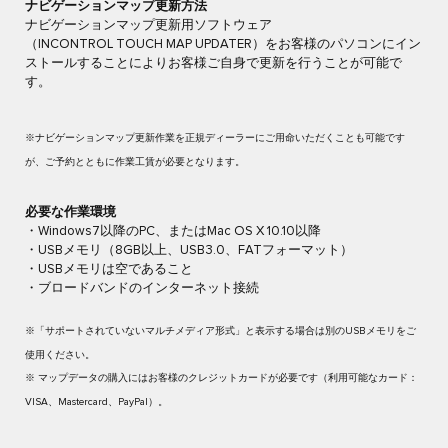
ナビゲーションマップ更新方法
ナビゲーションマップ更新用ソフトウェア
（INCONTROL TOUCH MAP UPDATER）をお客様のパソコンにイン
ストールすることによりお客様ご自身で更新を行うことが可能で
す。​
※ナビゲーションマップ更新作業を正規ディーラーにご用命いただくことも可能です
が、ご予約とともに作業工賃が必要となります。
必要な作業環境​
・Windows7以降のPC、またはMac OS X 10.10以降​
・USBメモリ（8GB以上、USB3.0、FATフォーマット）​
・USBメモリは空であること​
・ブロードバンドのインターネット接続​
※「サポートされていないマルチメディア形式」と表示する場合は別のUSBメモリをご
使用ください​。
※ マップデータの購入にはお客様のクレジットカードが必要です（利用可能なカード：
VISA、Mastercard、PayPal）​。