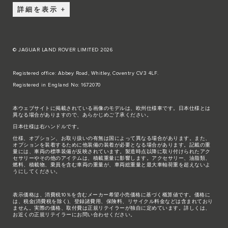
詳細を表示
© JAGUAR LAND ROVER LIMITED 2026
Registered office: Abbey Road, Whitley, Coventry CV3 4LF.
Registered in England No: 1672070
本ウェブサイトに掲載されている画像のモデルは、欧州仕様車です。日本仕様とは
異なる場合がありますので、あらかじめご了承ください。
日本仕様は右ハンドルです。
仕様、オプション、お取り扱いの有無は国によって異なる場合があります。また、
オプションを装着するために他装備の装着が必要となる場合があります。記載の重
量には、車両の標準装備が反映されています。製造時点以降に取り付けられたアク
セサリーやその他のアイテムは、積載重量に影響します。アクセサリー、油脂類、
燃料、積載物、乗員を含む車両の重量が、車両総重量と最大車軸荷重を超えないよ
うにしてください。
表示価格は、消費税10％を含むメーカー希望小売価格に基づく概算値です。価格に
は、税金(消費税を除く)、登録諸費用、保険料、リサイクル料金などは含まれており
ません。実際の価格、取付費は正規リテイラーが独自に定めています。詳しくは、
お近くの正規リテイラーにお問い合わせください。