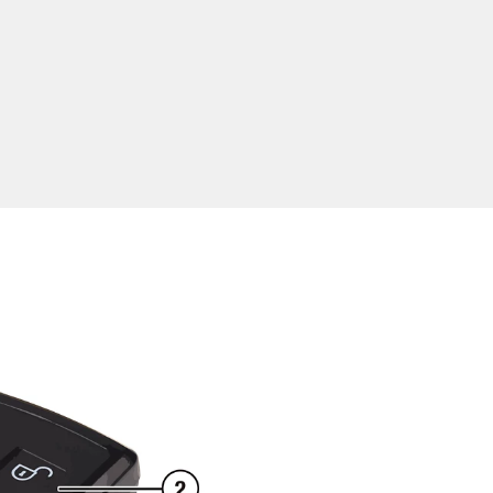
④ パニッ
パニック 
しするか
パニック