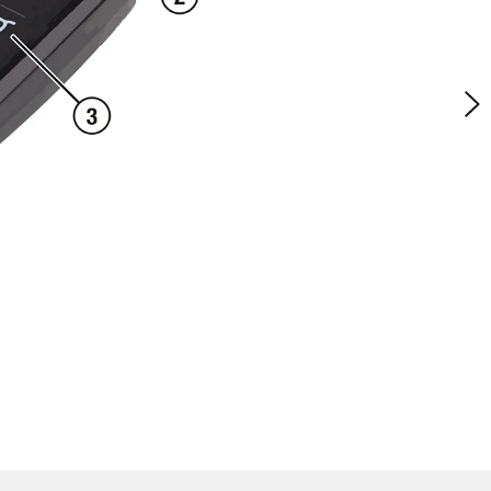
ムが鳴り
パニック 
ムを解除
【スイッチ
て押す】
「STAR
⑤ アプロ
車両に近
す。
スイッチ