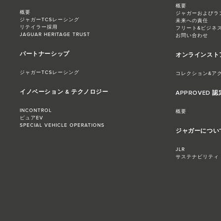
概要
概要
ジャガーおよびラ
ジャガーTCSレーシング
未来への責任
リテイラー採用
フリート&ビジネ
JAGUAR HERITAGE TRUST
お問い合わせ
パートナーシップ
オンラインスト
ジャガーTCSレーシング
コレクション&ア
イノベーション & テクノロジー
APPROVED 
INCONTROL
概要
ピュアEV
SPECIAL VEHICLE OPERATIONS
ジャガーについ
JLR
サステナビリティ​