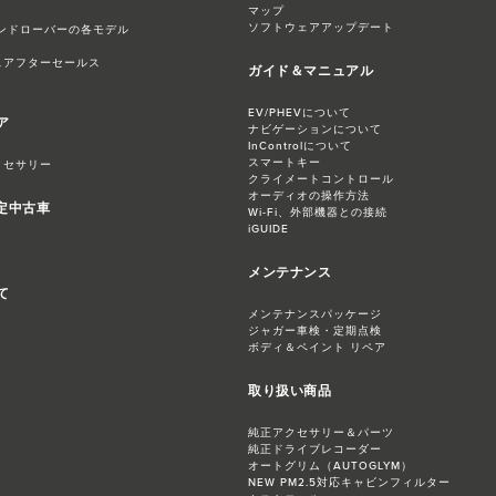
マップ
ソフトウェアアップデート
ンドローバーの各モデル
スアフターセールス
ガイド＆マニュアル
EV/PHEVについて
ア
ナビゲーションについて
InControlについて
スマートキー
クセサリー
クライメートコントロール
オーディオの操作方法
認定中古車
Wi-Fi、外部機器との接続
iGUIDE
メンテナンス
て
メンテナンスパッケージ
ジャガー​車検・定期点検
ボディ＆ペイント リペア
取り扱い商品
純正アクセサリー＆パーツ
純正ドライブレコーダー
オートグリム（AUTOGLYM）
NEW PM2.5対応​キャビンフィルター