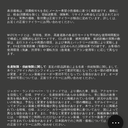
表示価格は、消費税10％を含むメーカー希望小売価格に基づく概算値です。価格に
は、税金(消費税を除く)、登録諸費用、保険料、リサイクル料金などは含まれており
ません。実際の価格、取付費は正規リテイラーが独自に定めています。詳しくは、
お近くの正規リテイラーにお問い合わせください。
WLTCモードとは、市街地、郊外、高速道路の各走行モードを平均的な使用時間配分
で構成した国際的な走行モードです。CO₂排出量、燃料消費率、航続距離の実際の数
値は、走行スタイルや周囲の環境、および車両とバッテリーの状態により変動しま
す。EV走行換算距離（等価EVレンジ）は定められた試験結果での値です。お客様の
使用環境（気象、渋滞等）や運転方法（急発進、エアコン使用等）に応じて異なり
ます。
生産制限・供給制限に関して:
直近の部品調達による生産・供給制限に関しまして、
本ウェブサイト内のコンフィギュレーターで選択可能となっている一部の標準装備
が変更、オプション装備がオーダー受付不可となっている場合があります。オーダ
ー受付可否については、正規リテイラーにお問い合わせください。
ジャガー・ランドローバー・リミテッドでは、より優れた車、部品、アクセサリー
を目指して、仕様、デザイン、生産技術等のあらゆる側面から、常に製品の改善・
改良を積み重ねています。本ウェブサイトに掲載されている仕様・諸元やお取り扱
いの有無は、予告なく変更する場合があります。一部の機能は、モデルイヤーによ
ってオプション装備と標準装備が異なる場合があります。本ウェブサイトに掲載さ
れている情報、仕様、エンジン、カラーは欧州仕様車に基づいており、国によって
異なる場合があります。また、予告なく変更する場合があります。掲載画像の車両
には、一部地域でご利用いただけないオプション装備、リテイラー装着アクセサリ
ーが含まれている場合があります。日本国内でのご利用・価格については、お近く
の正規リテイラーにお問い合わせください。