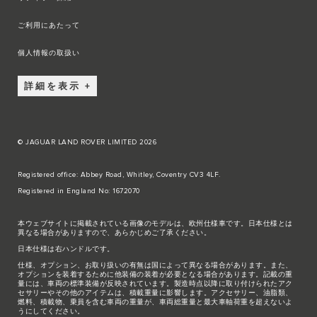
ご利用にあたって
個人情報の取扱い
詳細を表示
© JAGUAR LAND ROVER LIMITED 2026
Registered office: Abbey Road, Whitley, Coventry CV3 4LF.
Registered in England No: 1672070
本ウェブサイトに掲載されている画像のモデルは、欧州仕様車です。日本仕様とは
異なる場合がありますので、あらかじめご了承ください。
日本仕様は右ハンドルです。
仕様、オプション、お取り扱いの有無は国によって異なる場合があります。また、
オプションを装着するために他装備の装着が必要となる場合があります。記載の重
量には、車両の標準装備が反映されています。製造時点以降に取り付けられたアク
セサリーやその他のアイテムは、積載重量に影響します。アクセサリー、油脂類、
燃料、積載物、乗員を含む車両の重量が、車両総重量と最大車軸荷重を超えないよ
うにしてください。