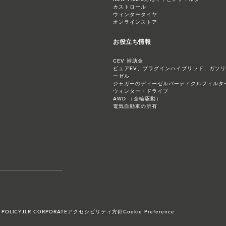
カストロール
ウィンタータイヤ
オンラインストア
お役立ち情報
CEV 補助金
ピュアEV、プラグインハイブリッド、ガソ
ーゼル
ジャガーのディーゼルパーティクルフィルター
ウィンター・ドライブ
AWD （全輪駆動）
電気自動車の所有
 POLICY
JLR CORPORATE
アクセシビリティ方針
Cookie Preference