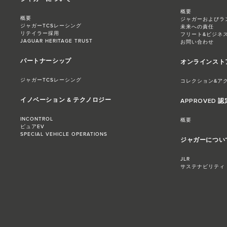
概要
概要
ジャガーおよびラ
ジャガーTCSレーシング
未来への責任
リテイラー採用
フリート&ビジネ
JAGUAR HERITAGE TRUST
お問い合わせ
パートナーシップ
オンラインスト
ジャガーTCSレーシング
コレクション&ア
イノベーション & テクノロジー
APPROVED 
INCONTROL
概要
ピュアEV
SPECIAL VEHICLE OPERATIONS
ジャガーについ
JLR
サステナビリティ​