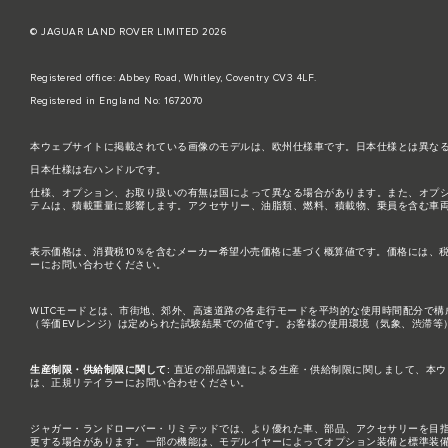
© JAGUAR LAND ROVER LIMITED 2026
Registered office: Abbey Road, Whitley, Coventry CV3 4LF.
Registered in England No: 1672070
本ウェブサイトに掲載されている画像のモデルは、欧州仕様車です。日本仕様とは異な
日本仕様は右ハンドルです。
仕様、オプション、お取り扱いの有無は国によって異なる場合があります。また、オプ
テムは、積載重量に影響します。アクセサリー、油脂類、燃料、積載物、乗員を含む車
表示価格は、消費税10％を含むメーカー希望小売価格に基づく概算値です。価格には、
ーにお問い合わせください。
WLTCモードとは、市街地、郊外、高速道路の各走行モードを平均的な使用時間配分で
（等価EVレンジ）は定められた試験結果での値です。お客様の使用環境（気象、渋滞等
生産制限・供給制限に関して:
直近の部品調達による生産・供給制限に関しまして、本ウ
は、正規リテイラーにお問い合わせください。
ジャガー・ランドローバー・リミテッドでは、より優れた車、部品、アクセサリーを目
更する場合があります。一部の機能は、モデルイヤーによってオプション装備と標準装