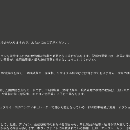
る場合がありますので、あらかじめご了承ください。
ションを装着するために他装備の装着が必要となる場合があります。記載の重量には、車両の標
両の重量が、車両総重量と最大車軸荷重を超えないようにしてください。
税金(消費税を除く)、登録諸費用、保険料、リサイクル料金などは含まれておりません。実際の
構成した国際的な走行モードです。CO₂排出量、燃料消費率、航続距離の実際の数値は、走行ス
）や運転方法（急発進、エアコン使用等）に応じて異なります。
ェブサイト内のコンフィギュレーターで選択可能となっている一部の標準装備が変更、オプシ
指して、仕様、デザイン、生産技術等のあらゆる側面から、常に製品の改善・改良を積み重ねて
備が異なる場合があります。本ウェブサイトに掲載されている情報、仕様、エンジン、カラーは