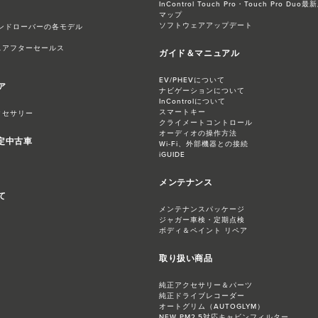
InControl Touch Pro・Touch Pro 
マップ
ソフトウェアアップデート
ンドローバーの各モデル
スアフターセールス
ガイド＆マニュアル
EV/PHEVについて
ア
ナビゲーションについて
InControlについて
スマートキー
クセサリー
クライメートコントロール
オーディオの操作方法
認定中古車
Wi-Fi、外部機器との接続
iGUIDE
メンテナンス
て
メンテナンスパッケージ
ジャガー​車検・定期点検
ボディ＆ペイント リペア
取り扱い商品
純正アクセサリー＆パーツ
純正ドライブレコーダー
オートグリム（AUTOGLYM）
NEW PM2.5対応​キャビンフィルター