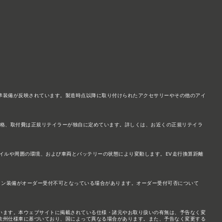
準装備が反映されています。製造時点以降に取り付けられたアクセサリーやその他のアイ
価格、取付費は正規リテイラーが独自に定めています。詳しくは、お近くの正規リテイラ
タイルや周囲の環境、および車両とバッテリーの状態により変動します。EV走行換算距離
ョン装備がオーダー受付不可となっている場合があります。オーダー受付可否について
います。本ウェブサイトに掲載されている仕様・諸元やお取り扱いの有無は、予告なく変
欧州仕様車に基づいており、国によって異なる場合があります。また、予告なく変更する