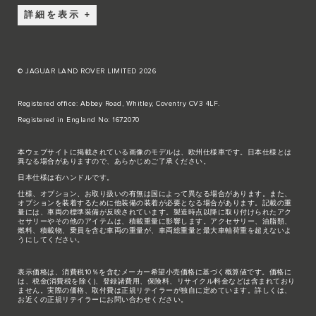
詳細を表示
© JAGUAR LAND ROVER LIMITED 2026
Registered office: Abbey Road, Whitley, Coventry CV3 4LF.
Registered in England No: 1672070
本ウェブサイトに掲載されている画像のモデルは、欧州仕様車です。日本仕様とは
異なる場合がありますので、あらかじめご了承ください。
日本仕様は右ハンドルです。
仕様、オプション、お取り扱いの有無は国によって異なる場合があります。また、
オプションを装着するために他装備の装着が必要となる場合があります。記載の重
量には、車両の標準装備が反映されています。製造時点以降に取り付けられたアク
セサリーやその他のアイテムは、積載重量に影響します。アクセサリー、油脂類、
燃料、積載物、乗員を含む車両の重量が、車両総重量と最大車軸荷重を超えないよ
うにしてください。
表示価格は、消費税10％を含むメーカー希望小売価格に基づく概算値です。価格に
は、税金(消費税を除く)、登録諸費用、保険料、リサイクル料金などは含まれており
ません。実際の価格、取付費は正規リテイラーが独自に定めています。詳しくは、
お近くの正規リテイラーにお問い合わせください。