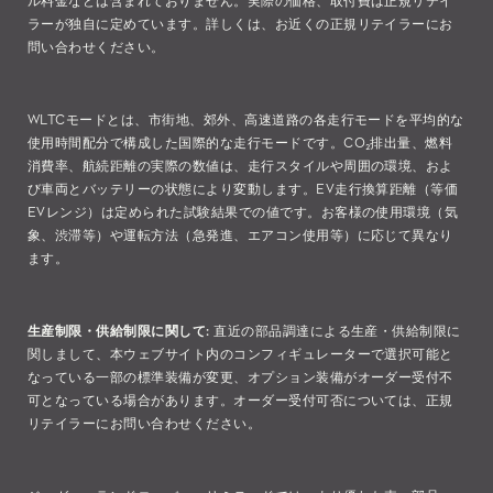
ラーが独自に定めています。詳しくは、お近くの正規リテイラーにお
問い合わせください。
WLTCモードとは、市街地、郊外、高速道路の各走行モードを平均的な
使用時間配分で構成した国際的な走行モードです。CO₂排出量、燃料
消費率、航続距離の実際の数値は、走行スタイルや周囲の環境、およ
び車両とバッテリーの状態により変動します。EV走行換算距離（等価
EVレンジ）は定められた試験結果での値です。お客様の使用環境（気
象、渋滞等）や運転方法（急発進、エアコン使用等）に応じて異なり
ます。
生産制限・供給制限に関して:
直近の部品調達による生産・供給制限に
関しまして、本ウェブサイト内のコンフィギュレーターで選択可能と
なっている一部の標準装備が変更、オプション装備がオーダー受付不
可となっている場合があります。オーダー受付可否については、正規
リテイラーにお問い合わせください。