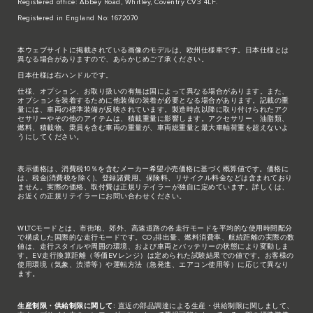
Registered office: Abbey Road, Whitley, Coventry CV3 4LF.
Registered in England No: 1672070
本ウェブサイトに掲載されている画像のモデルは、欧州仕様車です。日本仕様とは
異なる場合がありますので、あらかじめご了承ください。
日本仕様は右ハンドルです。
仕様、オプション、お取り扱いの有無は国によって異なる場合があります。また、
オプションを装着するために他装備の装着が必要となる場合があります。記載の重
量には、車両の標準装備が反映されています。製造時点以降に取り付けられたアク
セサリーやその他のアイテムは、積載重量に影響します。アクセサリー、油脂類、
燃料、積載物、乗員を含む車両の重量が、車両総重量と最大車軸荷重を超えないよ
うにしてください。
表示価格は、消費税10％を含むメーカー希望小売価格に基づく概算値です。価格に
は、税金(消費税を除く)、登録諸費用、保険料、リサイクル料金などは含まれており
ません。実際の価格、取付費は正規リテイラーが独自に定めています。詳しくは、
お近くの正規リテイラーにお問い合わせください。
WLTCモードとは、市街地、郊外、高速道路の各走行モードを平均的な使用時間配分
で構成した国際的な走行モードです。CO₂排出量、燃料消費率、航続距離の実際の数
値は、走行スタイルや周囲の環境、および車両とバッテリーの状態により変動しま
す。EV走行換算距離（等価EVレンジ）は定められた試験結果での値です。お客様の
使用環境（気象、渋滞等）や運転方法（急発進、エアコン使用等）に応じて異なり
ます。
生産制限・供給制限に関して:
直近の部品調達による生産・供給制限に関しまして、