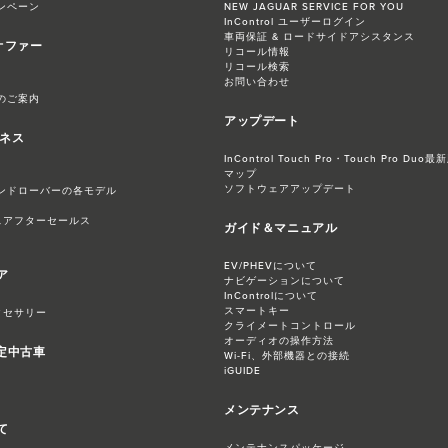
ンペーン
NEW JAGUAR SERVICE FOR YOU
InControl ユーザーログイン
車両保証 & ロードサイドアシスタンス
オファー
リコール情報
リコール検索
お問い合わせ
のご案内
アップデート
ジネス
InControl Touch Pro・Touch Pro 
マップ
ソフトウェアアップデート
ンドローバーの各モデル
スアフターセールス
ガイド＆マニュアル
EV/PHEVについて
ア
ナビゲーションについて
InControlについて
スマートキー
クセサリー
クライメートコントロール
オーディオの操作方法
認定中古車
Wi-Fi、外部機器との接続
iGUIDE
メンテナンス
て