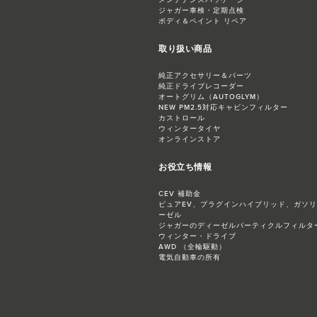
メンテナンスパッケージ
ジャガー​車検・定期点検
ボディ＆ペイント リペア
取り扱い商品
純正アクセサリー＆パーツ
純正ドライブレコーダー
オートグリム（AUTOGLYM）
NEW PM2.5対応​キャビンフィルター
カストロール
ウィンタータイヤ
オンラインストア
お役立ち情報
CEV 補助金
ピュアEV、プラグインハイブリッド、ガソ
ーゼル
ジャガーのディーゼルパーティクルフィルター
ウィンター・ドライブ
AWD （全輪駆動）
電気自動車の所有