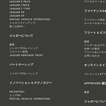
JAGUAR E‑PACE
アクセサリーキャ
JAGUAR I‑PACE
JAGUAR F‑TYPE
ファイナンス&
JAGUAR XE
JAGUAR XF
SPECIAL VEHICLE OPERATIONS
ファイナンス商品
ジャガーラインアップ
オーナーサポート
新たな時代へ
フリート & ビ
ジャガーについて
概要
概要
ジャガーおよびラ
ジャガーTCSレーシング
未来への責任
リテイラー採用
フリート&ビジネ
JAGUAR HERITAGE TRUST
お問い合わせ
パートナーシップ
オンラインスト
ジャガーTCSレーシング
コレクション&ア
イノベーション & テクノロジー
APPROVED 
INCONTROL
概要
ピュアEV
SPECIAL VEHICLE OPERATIONS
ジャガーについ