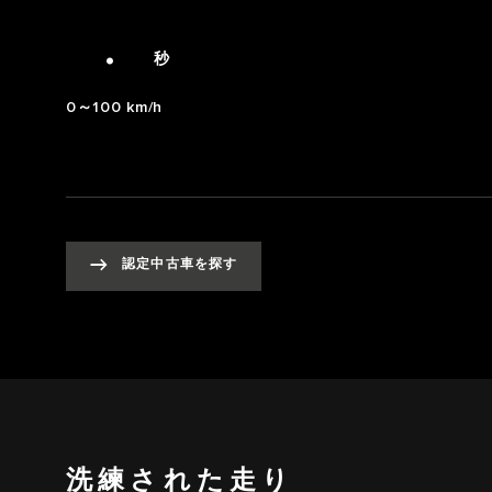
4
0
4.0
.
秒
0～100 km/h
認定中古車を探す
洗練された走り