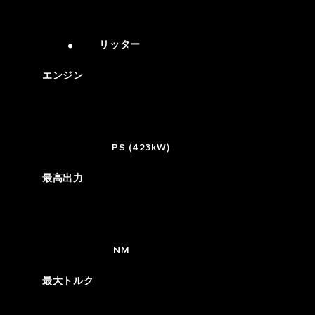
5
0
3
5
3
5.0
.
3
4
6
4
リッター
4
エンジン
5
7
5
5
575
6
0
PS (423kW)
最高出力
7
0
0
1
700
2
NM
3
最大トルク