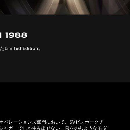
N 1988
ted Edition。
ークル オペレーションズ部門において、SVビスポークチ
。ジャガーでしか生み出せない、息をのむようなモダ