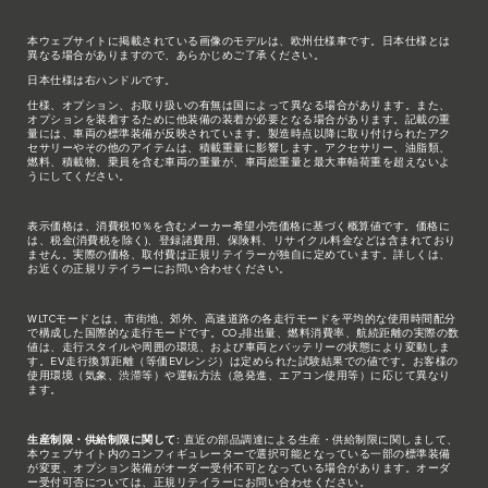
本ウェブサイトに掲載されている画像のモデルは、欧州仕様車です。日本仕様とは
異なる場合がありますので、あらかじめご了承ください。
日本仕様は右ハンドルです。
仕様、オプション、お取り扱いの有無は国によって異なる場合があります。また、
オプションを装着するために他装備の装着が必要となる場合があります。記載の重
量には、車両の標準装備が反映されています。製造時点以降に取り付けられたアク
セサリーやその他のアイテムは、積載重量に影響します。アクセサリー、油脂類、
燃料、積載物、乗員を含む車両の重量が、車両総重量と最大車軸荷重を超えないよ
うにしてください。
表示価格は、消費税10％を含むメーカー希望小売価格に基づく概算値です。価格に
は、税金(消費税を除く)、登録諸費用、保険料、リサイクル料金などは含まれており
ません。実際の価格、取付費は正規リテイラーが独自に定めています。詳しくは、
お近くの正規リテイラーにお問い合わせください。
WLTCモードとは、市街地、郊外、高速道路の各走行モードを平均的な使用時間配分
で構成した国際的な走行モードです。CO₂排出量、燃料消費率、航続距離の実際の数
値は、走行スタイルや周囲の環境、および車両とバッテリーの状態により変動しま
す。EV走行換算距離（等価EVレンジ）は定められた試験結果での値です。お客様の
使用環境（気象、渋滞等）や運転方法（急発進、エアコン使用等）に応じて異なり
ます。
生産制限・供給制限に関して:
直近の部品調達による生産・供給制限に関しまして、
本ウェブサイト内のコンフィギュレーターで選択可能となっている一部の標準装備
が変更、オプション装備がオーダー受付不可となっている場合があります。オーダ
ー受付可否については、正規リテイラーにお問い合わせください。