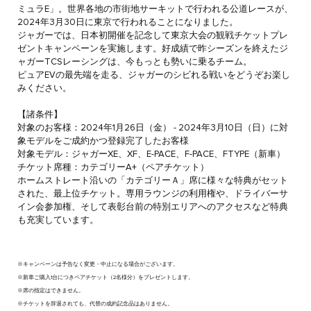
ミュラE」。世界各地の市街地サーキットで行われる公道レースが、
2024年3月30日に東京で行われることになりました。
ジャガーでは、日本初開催を記念して東京大会の観戦チケットプレ
ゼントキャンペーンを実施します。好成績で昨シーズンを終えたジ
ャガーTCSレーシングは、今もっとも勢いに乗るチーム。
ピュアEVの最先端を走る、ジャガーのシビれる戦いをどうぞお楽し
みください。
【諸条件】
対象のお客様：2024年1月26日（金） - 2024年3月10日（日）に対
象モデルをご成約かつ登録完了したお客様
対象モデル：ジャガーXE、XF、E-PACE、F-PACE、FTYPE（新車）
チケット席種：カテゴリーA+（ペアチケット）
ホームストレート沿いの「カテゴリーＡ」席に様々な特典がセット
された、最上位チケット。専用ラウンジの利用権や、ドライバーサ
イン会参加権、そして表彰台前の特別エリアへのアクセスなど特典
も充実しています。
※キャンペーンは予告なく変更・中止になる場合がございます。
※新車ご購入1台につきペアチケット（2名様分）をプレゼントします。
※席の指定はできません。
※チケットを辞退されても、代替の成約記念品はありません。