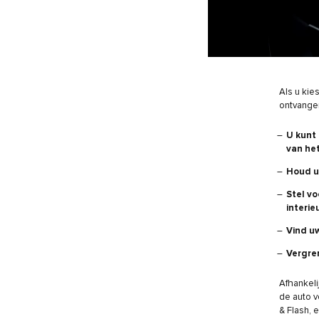
Als u kie
ontvangen
U kunt 
van het
Houd u
Stel vo
interi
Vind u
Vergre
Afhankeli
de auto v
& Flash, 