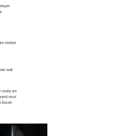
remium
e
en sloten.
ver wat
w route en
eerd voor
 Excel-