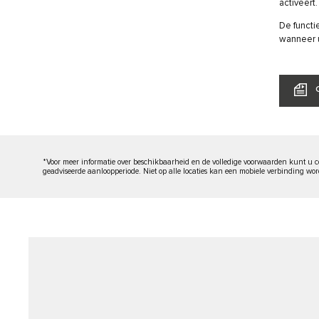
activeert.
De funct
wanneer u
*Voor meer informatie over beschikbaarheid en de volledige voorwaarden kunt u c
geadviseerde aanloopperiode. Niet op alle locaties kan een mobiele verbinding w