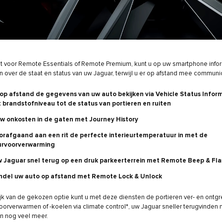
st voor Remote Essentials of Remote Premium, kunt u op uw smartphone info
 over de staat en status van uw Jaguar, terwijl u er op afstand mee communi
op afstand de gegevens van uw auto bekijken via Vehicle Status Inform
 brandstofniveau tot de status van portieren en ruiten
w onkosten in de gaten met Journey History
orafgaand aan een rit de perfecte interieurtemperatuur in met de
eurvoorverwarming
w Jaguar snel terug op een druk parkeerterrein met Remote Beep & Fla
ndel uw auto op afstand met Remote Lock & Unlock
jk van de gekozen optie kunt u met deze diensten de portieren ver- en ontg
oorverwarmen of -koelen via climate control*, uw Jaguar sneller terugvinden
en nog veel meer.