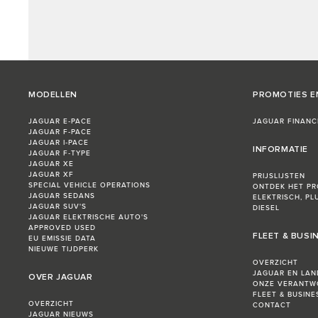
MODELLEN
PROMOTIES E
JAGUAR E‑PACE
JAGUAR FINANC
JAGUAR F‑PACE
JAGUAR I‑PACE
INFORMATIE
JAGUAR F‑TYPE
JAGUAR XE
JAGUAR XF
PRIJSLIJSTEN
SPECIAL VEHICLE OPERATIONS
ONTDEK HET P
JAGUAR SEDANS
ELEKTRISCH, PL
JAGUAR SUV'S
DIESEL
JAGUAR ELEKTRISCHE AUTO'S
APPROVED USED
FLEET & BUSI
EU EMISSIE DATA
NIEUWE TIJDPERK
OVERZICHT
JAGUAR EN LAN
OVER JAGUAR
ONZE VERANTW
FLEET & BUSIN
OVERZICHT
CONTACT
JAGUAR NIEUWS