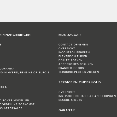
N FINANCIERINGEN
MIJN JAGUAR
E
CONTACT OPNEMEN
OVERZICHT
INCONTROL BEHEREN
ELEKTRISCH RIJDEN
DEALER ZOEKEN
ACCESSOIRES BEKIJKEN
BRANDED GOODS
ROGRAMMA
TERUGROEPACTIES ZOEKEN
UG-IN HYBRID, BENZINE OF EURO 6
SERVICE EN ONDERHOUD
NESS
OVERZICHT
INSTRUCTIEBOEKJES & HANDLEIDINGEN
RESCUE SHEETS
D ROVER MODELLEN
OORDELIJKE TOEKOMST
ESS AFTERSALES
GARANTIE