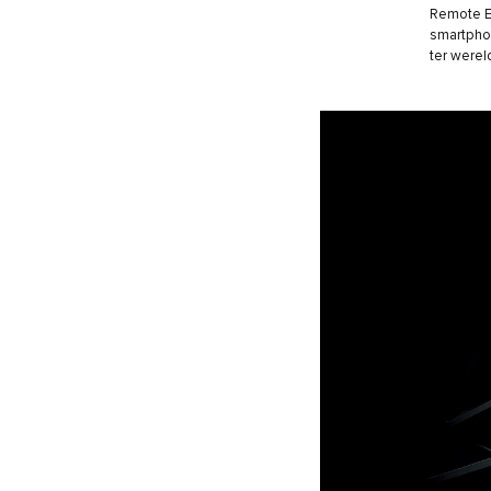
Remote E
smartphon
ter were