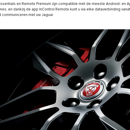
ssentials en Remote Premium zijn compatible met de meeste Android- en A
es, en dankzij de app InControl Remote kunt u via elke dataverbinding vanaf
ld communiceren met uw Jaguar.