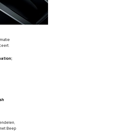
rmatie
ceert.
ation;
sh
rendelen,
 met Beep