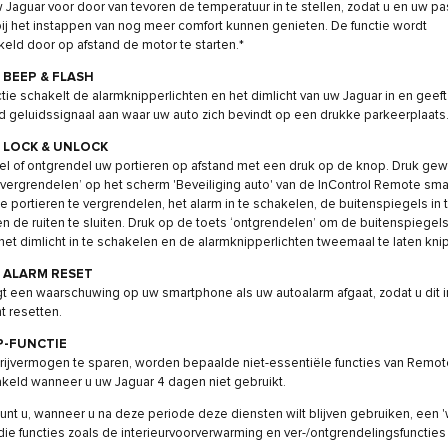
 Jaguar voor door van tevoren de temperatuur in te stellen, zodat u en uw p
 bij het instappen van nog meer comfort kunnen genieten. De functie wordt
eld door op afstand de motor te starten.*
BEEP & FLASH
tie schakelt de alarmknipperlichten en het dimlicht van uw Jaguar in en geeft
 geluidssignaal aan waar uw auto zich bevindt op een drukke parkeerplaats
 LOCK & UNLOCK
l of ontgrendel uw portieren op afstand met een druk op de knop. Druk ge
‘vergrendelen’ op het scherm 'Beveiliging auto' van de InControl Remote sm
 portieren te vergrendelen, het alarm in te schakelen, de buitenspiegels in 
n de ruiten te sluiten. Druk op de toets ‘ontgrendelen’ om de buitenspiegels 
het dimlicht in te schakelen en de alarmknipperlichten tweemaal te laten kni
 ALARM RESET
t een waarschuwing op uw smartphone als uw autoalarm afgaat, zodat u dit 
t resetten.
P-FUNCTIE
ijvermogen te sparen, worden bepaalde niet-essentiële functies van Remot
keld wanneer u uw Jaguar 4 dagen niet gebruikt.
nt u, wanneer u na deze periode deze diensten wilt blijven gebruiken, een 
 die functies zoals de interieurvoorverwarming en ver-/ontgrendelingsfunctie