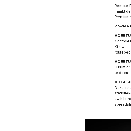
Remote Es
maakt dee
Premium w
Zowel Re
VOERTU
Controlee
Kijk waar
routebeg
VOERTU
U kunt on
te doen.
RITGESC
Deze insc
statistie
uw kilome
spreadsh