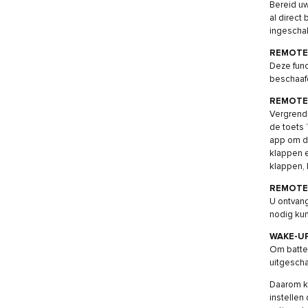
Bereid uw
al direct
ingeschak
REMOTE 
Deze func
beschaafd
REMOTE
Vergrende
de toets 
app om de
klappen e
klappen, 
REMOTE
U ontvang
nodig kun
WAKE-U
Om batter
uitgescha
Daarom ku
instellen