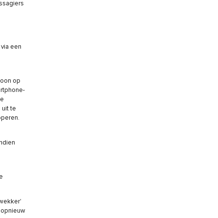
assagiers
 via een
.
woon op
artphone-
te
uit te
pperen.
indien
e
'wekker'
s opnieuw