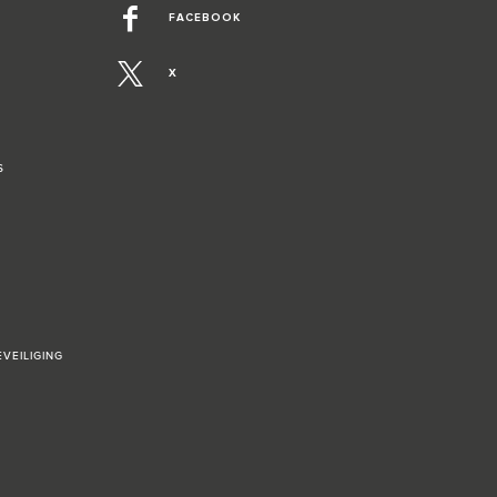
FACEBOOK
X
S
VEILIGING