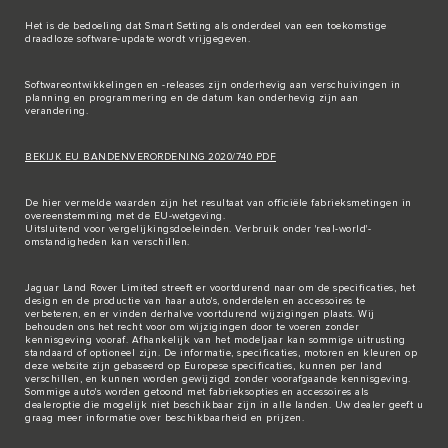
Het is de bedoeling dat Smart Setting als onderdeel van een toekomstige
draadloze software-update wordt vrijgegeven.
Softwareontwikkelingen en -releases zijn onderhevig aan verschuivingen in
planning en programmering en de datum kan onderhevig zijn aan
verandering.
BEKIJK EU BANDENVERORDENING 2020/740 PDF
De hier vermelde waarden zijn het resultaat van officiële fabrieksmetingen in
overeenstemming met de EU-wetgeving.
Uitsluitend voor vergelijkingsdoeleinden. Verbruik onder 'real-world'-
omstandigheden kan verschillen.
Jaguar Land Rover Limited streeft er voortdurend naar om de specificaties, het
design en de productie van haar auto's, onderdelen en accessoires te
verbeteren, en er vinden derhalve voortdurend wijzigingen plaats. Wij
behouden ons het recht voor om wijzigingen door te voeren zonder
kennisgeving vooraf. Afhankelijk van het modeljaar kan sommige uitrusting
standaard of optioneel zijn. De informatie, specificaties, motoren en kleuren op
deze website zijn gebaseerd op Europese specificaties, kunnen per land
verschillen, en kunnen worden gewijzigd zonder voorafgaande kennisgeving.
Sommige auto's worden getoond met fabrieksopties en accessoires als
dealeroptie die mogelijk niet beschikbaar zijn in alle landen. Uw dealer geeft u
graag meer informatie over beschikbaarheid en prijzen.