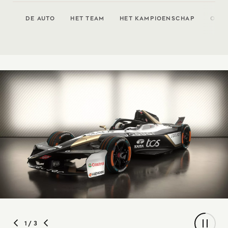
DE AUTO
HET TEAM
HET KAMPIOENSCHAP
ONZE
1
/ 3