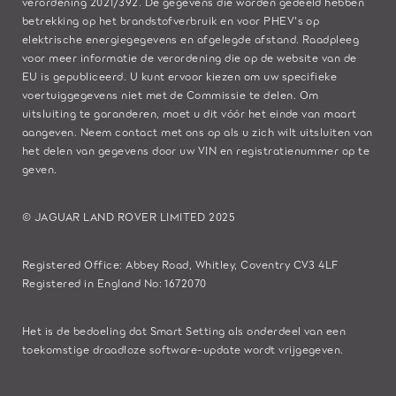
verordening 2021/392. De gegevens die worden gedeeld hebben
betrekking op het brandstofverbruik en voor PHEV's op
elektrische energiegegevens en afgelegde afstand. Raadpleeg
voor meer informatie de verordening die op de
website van de
EU
is gepubliceerd. U kunt ervoor kiezen om uw specifieke
voertuiggegevens niet met de Commissie te delen. Om
uitsluiting te garanderen, moet u dit vóór het einde van maart
aangeven. Neem
contact met ons
op als u zich wilt uitsluiten van
het delen van gegevens door uw VIN en registratienummer op te
geven.
© JAGUAR LAND ROVER LIMITED 2025
Registered Office: Abbey Road, Whitley, Coventry CV3 4LF
Registered in England No: 1672070
Het is de bedoeling dat Smart Setting als onderdeel van een
toekomstige draadloze software-update wordt vrijgegeven.