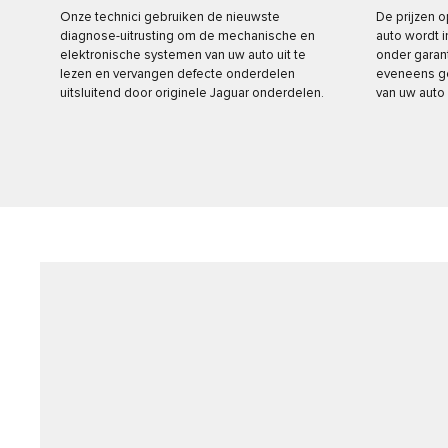
Onze technici gebruiken de nieuwste
De prijzen o
diagnose-uitrusting om de mechanische en
auto wordt 
elektronische systemen van uw auto uit te
onder garant
lezen en vervangen defecte onderdelen
eveneens ge
uitsluitend door originele Jaguar onderdelen.
van uw auto