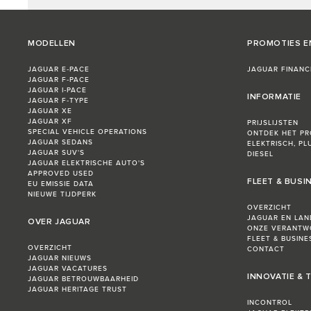
MODELLEN
PROMOTIES E
JAGUAR E‑PACE
JAGUAR FINANC
JAGUAR F‑PACE
JAGUAR I‑PACE
INFORMATIE
JAGUAR F‑TYPE
JAGUAR XE
JAGUAR XF
PRIJSLIJSTEN
SPECIAL VEHICLE OPERATIONS
ONTDEK HET P
JAGUAR SEDANS
ELEKTRISCH, PL
JAGUAR SUV'S
DIESEL
JAGUAR ELEKTRISCHE AUTO'S
APPROVED USED
FLEET & BUSI
EU EMISSIE DATA
NIEUWE TIJDPERK
OVERZICHT
JAGUAR EN LAN
OVER JAGUAR
ONZE VERANTW
FLEET & BUSIN
OVERZICHT
CONTACT
JAGUAR NIEUWS
JAGUAR VACATURES
INNOVATIE &
JAGUAR BETROUWBAARHEID
JAGUAR HERITAGE TRUST
INCONTROL