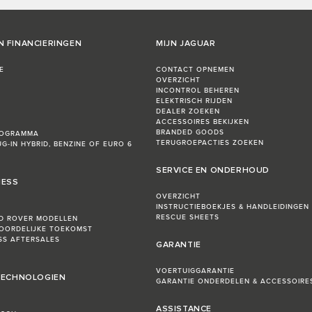
N FINANCIERINGEN
MIJN JAGUAR
E
CONTACT OPNEMEN
OVERZICHT
INCONTROL BEHEREN
ELEKTRISCH RIJDEN
DEALER ZOEKEN
ACCESSOIRES BEKIJKEN
BRANDED GOODS
ROGRAMMA
TERUGROEPACTIES ZOEKEN
UG-IN HYBRID, BENZINE OF EURO 6
SERVICE EN ONDERHOUD
NESS
OVERZICHT
INSTRUCTIEBOEKJES & HANDLEIDINGEN
RESCUE SHEETS
D ROVER MODELLEN
OORDELIJKE TOEKOMST
ESS AFTERSALES
GARANTIE
VOERTUIGGARANTIE
 TECHNOLOGIEN
GARANTIE ONDERDELEN & ACCESSOIRE
ASSISTANCE