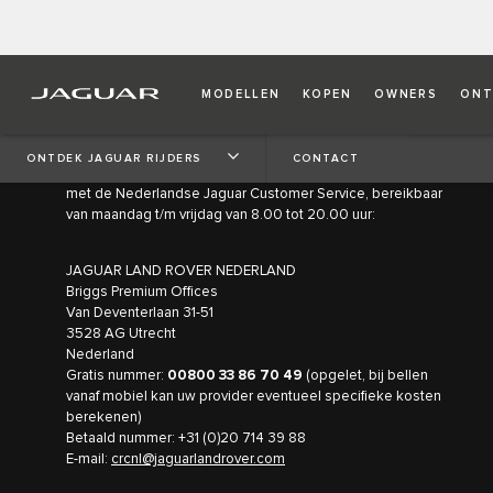
MODELLEN
KOPEN
OWNERS
ONT
JAGUAR LAND ROVER
NEDERLAND
ONTDEK JAGUAR RIJDERS
CONTACT
Voor algemene vragen en informatie kunt u contact opnemen
met de Nederlandse Jaguar Customer Service, bereikbaar
van maandag t/m vrijdag van 8.00 tot 20.00 uur:
JAGUAR LAND ROVER NEDERLAND
Briggs Premium Offices
Van Deventerlaan 31-51
3528 AG Utrecht
Nederland
Gratis nummer:
00800 33 86 70 49
(opgelet, bij bellen
vanaf mobiel kan uw provider eventueel specifieke kosten
berekenen)
Betaald nummer: +31 (0)20 714 39 88
E-mail:
crcnl@jaguarlandrover.com