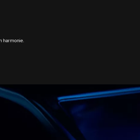
F
n harmonie.