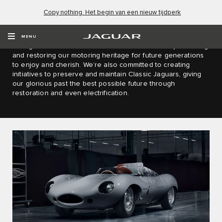
Copy nothing. Het begin van een nieuw tijdperk
JAGUAR CLASSIC
MENU
At Jaguar Land Rover Classic we’re dedicated to preserving
and restoring our motoring heritage for future generations
to enjoy and cherish. We’re also committed to creating
initiatives to preserve and maintain Classic Jaguars, giving
our glorious past the best possible future through
restoration and even electrification.