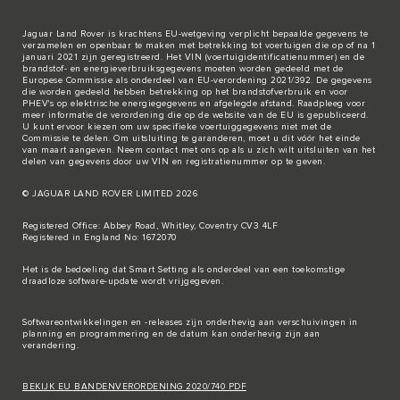
Jaguar Land Rover is krachtens EU-wetgeving verplicht bepaalde gegevens te
verzamelen en openbaar te maken met betrekking tot voertuigen die op of na 1
januari 2021 zijn geregistreerd. Het VIN (voertuigidentificatienummer) en de
brandstof- en energieverbruiksgegevens moeten worden gedeeld met de
Europese Commissie als onderdeel van EU-verordening 2021/392. De gegevens
die worden gedeeld hebben betrekking op het brandstofverbruik en voor
PHEV's op elektrische energiegegevens en afgelegde afstand. Raadpleeg voor
meer informatie de verordening die op de
website van de EU
is gepubliceerd.
U kunt ervoor kiezen om uw specifieke voertuiggegevens niet met de
Commissie te delen. Om uitsluiting te garanderen, moet u dit vóór het einde
van maart aangeven. Neem
contact met ons
op als u zich wilt uitsluiten van het
delen van gegevens door uw VIN en registratienummer op te geven.
© JAGUAR LAND ROVER LIMITED 2026
Registered Office: Abbey Road, Whitley, Coventry CV3 4LF
Registered in England No: 1672070
Het is de bedoeling dat Smart Setting als onderdeel van een toekomstige
draadloze software-update wordt vrijgegeven.
Softwareontwikkelingen en -releases zijn onderhevig aan verschuivingen in
planning en programmering en de datum kan onderhevig zijn aan
verandering.
BEKIJK EU BANDENVERORDENING 2020/740 PDF