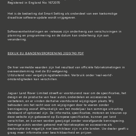
Registered in England No: 1672070
Het is de bedoeling dat Smart Setting als onderdeel van een toekomstige
draadloze software-update wordt vrijgegeven.
Softwareontwikkelingen en -releases zijn onderhevig aan verschuivingen in
planning en programmering en de datum kan onderhevig zijn aan
verandering.
BEKIJK EU BANDENVERORDENING 2020/740 PDF
De hier vermelde waarden zijn het resultaat van officiële fabrieksmetingen in
overeenstemming met de EU-wetgeving.
Uitsluitend voor vergelijkingsdoeleinden. Verbruik onder 'real-world'-
omstandigheden kan verschillen.
Jaguar Land Rover Limited streeft er voortdurend naar om de specificaties, het
design en de productie van haar auto's, onderdelen en accessoires te
verbeteren, en er vinden derhalve voortdurend wijzigingen plaats. Wij
behouden ons het recht voor om wijzigingen door te voeren zonder
kennisgeving vooraf. Afhankelijk van het modeljaar kan sommige uitrusting
standaard of optioneel zijn. De informatie, specificaties, motoren en kleuren op
deze website zijn gebaseerd op Europese specificaties, kunnen per land
verschillen, en kunnen worden gewijzigd zonder voorafgaande kennisgeving.
Sommige auto's worden getoond met fabrieksopties en accessoires als
dealeroptie die mogelijk niet beschikbaar zijn in alle landen. Uw dealer geeft u
graag meer informatie over beschikbaarheid en prijzen.