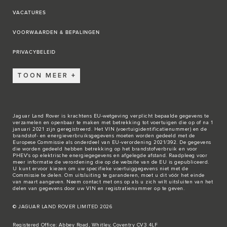
VACATURES
VOORWAARDEN & BEPALINGEN
PRIVACYBELEID
TOON MEER
Jaguar Land Rover is krachtens EU-wetgeving verplicht bepaalde gegevens te
verzamelen en openbaar te maken met betrekking tot voertuigen die op of na 1
januari 2021 zijn geregistreerd. Het VIN (voertuigidentificatienummer) en de
brandstof- en energieverbruiksgegevens moeten worden gedeeld met de
Europese Commissie als onderdeel van EU-verordening 2021/392. De gegevens
die worden gedeeld hebben betrekking op het brandstofverbruik en voor
PHEV's op elektrische energiegegevens en afgelegde afstand. Raadpleeg voor
meer informatie de verordening die op de
website van de EU
is gepubliceerd.
U kunt ervoor kiezen om uw specifieke voertuiggegevens niet met de
Commissie te delen. Om uitsluiting te garanderen, moet u dit vóór het einde
van maart aangeven. Neem
contact met ons
op als u zich wilt uitsluiten van het
delen van gegevens door uw VIN en registratienummer op te geven.
© JAGUAR LAND ROVER LIMITED 2026
Registered Office: Abbey Road, Whitley, Coventry CV3 4LF