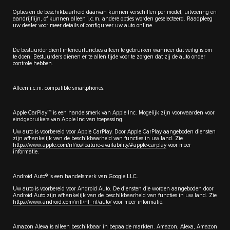
Opties en de beschikbaarheid daarvan kunnen verschillen per model, uitvoering en
aandrijflijn, of kunnen alleen i.c.m. andere opties worden geselecteerd. Raadpleeg
uw dealer voor meer details of configureer uw auto online.
De bestuurder dient interieurfuncties alleen te gebruiken wanneer dat veilig is om
te doen. Bestuurders dienen er te allen tijde voor te zorgen dat zij de auto onder
controle hebben.
Alleen i.c.m. compatible smartphones.
TM
Apple CarPlay
is een handelsmerk van Apple Inc. Mogelijk zijn voorwaarden voor
eindgebruikers van Apple Inc van toepassing.
Uw auto is voorbereid voor Apple CarPlay. Door Apple CarPlay aangeboden diensten
zijn afhankelijk van de beschikbaarheid van functies in uw land. Zie
https://www.apple.com/nl/ios/feature-availability/#apple-carplay
voor meer
informatie.
Android Auto® is een handelsmerk van Google LLC.
Uw auto is voorbereid voor Android Auto. De diensten die worden aangeboden door
Android Auto zijn afhankelijk van de beschikbaarheid van functies in uw land. Zie
https://www.android.com/intl/nl_nl/auto/
voor meer informatie.
Amazon Alexa is alleen beschikbaar in bepaalde markten. Amazon, Alexa, Amazon