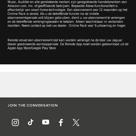
Music, Audible en alle gerelateerde merken zijn geregistreerde handelsmerken van
Amazon.com, Inc. of geaffilieerde bedrijven. Bepaalde Alexa-functionaliteit is
afhankelijk van smart home-technologie. Een abonnement voor 12 maanden op het
Online Pack is vereist. Als u de betreffende functie na de initiële
abonnementsperiode wilt blijven gebruiken, dient u uw abonnement te verlengen
en de betreffende verlengingskosten te betalen. Alleen beschikbaar in verbonden
markten. Neem contact op met uw dealer. Online Pack voor S-uitvoering en hoger.
Remote omvat een abonnement dat kan worden verlengd na de door uw Jaguar
dealer geadviseerde aanloopperiode. De Remote App moet worden gedownload uit de
Apple App Store/Google Play Store.
JOIN THE CONVERSATION