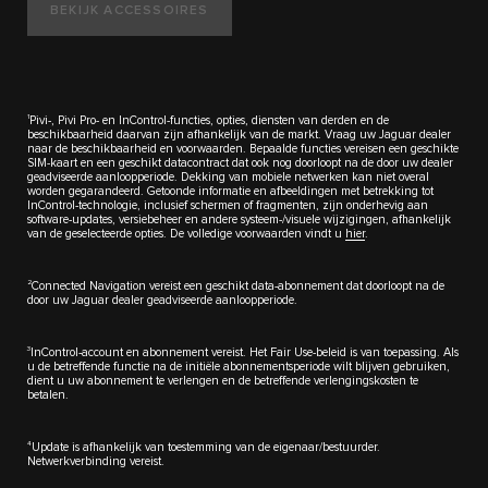
BEKIJK ACCESSOIRES
1
Pivi-, Pivi Pro- en InControl-functies, opties, diensten van derden en de
beschikbaarheid daarvan zijn afhankelijk van de markt. Vraag uw Jaguar dealer
naar de beschikbaarheid en voorwaarden. Bepaalde functies vereisen een geschikte
SIM-kaart en een geschikt datacontract dat ook nog doorloopt na de door uw dealer
geadviseerde aanloopperiode. Dekking van mobiele netwerken kan niet overal
worden gegarandeerd. Getoonde informatie en afbeeldingen met betrekking tot
InControl-technologie, inclusief schermen of fragmenten, zijn onderhevig aan
software-updates, versiebeheer en andere systeem-/visuele wijzigingen, afhankelijk
van de geselecteerde opties. De volledige voorwaarden vindt u
hier
.
2
Connected Navigation vereist een geschikt data-abonnement dat doorloopt na de
door uw Jaguar dealer geadviseerde aanloopperiode.
3
InControl-account en abonnement vereist. Het Fair Use-beleid is van toepassing. Als
u de betreffende functie na de initiële abonnementsperiode wilt blijven gebruiken,
dient u uw abonnement te verlengen en de betreffende verlengingskosten te
betalen.
4
Update is afhankelijk van toestemming van de eigenaar/bestuurder.
Netwerkverbinding vereist.