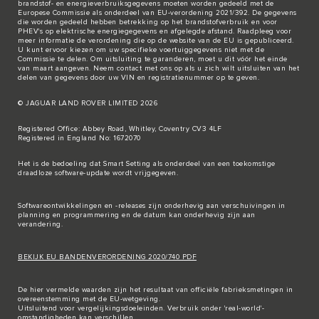
brandstof- en energieverbruiksgegevens moeten worden gedeeld met de
Europese Commissie als onderdeel van EU-verordening 2021/392. De gegevens
die worden gedeeld hebben betrekking op het brandstofverbruik en voor
PHEV's op elektrische energiegegevens en afgelegde afstand. Raadpleeg voor
meer informatie de verordening die op de
website van de EU
is gepubliceerd.
U kunt ervoor kiezen om uw specifieke voertuiggegevens niet met de
Commissie te delen. Om uitsluiting te garanderen, moet u dit vóór het einde
van maart aangeven. Neem
contact met ons
op als u zich wilt uitsluiten van het
delen van gegevens door uw VIN en registratienummer op te geven.
© JAGUAR LAND ROVER LIMITED 2026
Registered Office: Abbey Road, Whitley, Coventry CV3 4LF
Registered in England No: 1672070
Het is de bedoeling dat Smart Setting als onderdeel van een toekomstige
draadloze software-update wordt vrijgegeven.
Softwareontwikkelingen en -releases zijn onderhevig aan verschuivingen in
planning en programmering en de datum kan onderhevig zijn aan
verandering.
BEKIJK EU BANDENVERORDENING 2020/740 PDF
De hier vermelde waarden zijn het resultaat van officiële fabrieksmetingen in
overeenstemming met de EU-wetgeving.
Uitsluitend voor vergelijkingsdoeleinden. Verbruik onder 'real-world'-
omstandigheden kan verschillen.