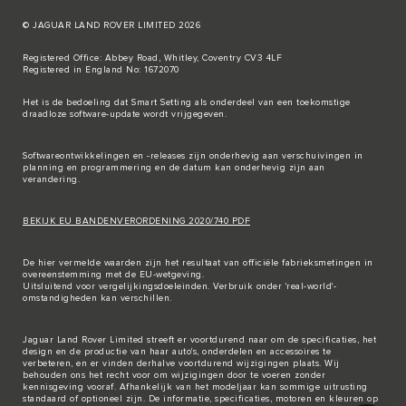
© JAGUAR LAND ROVER LIMITED 2026
Registered Office: Abbey Road, Whitley, Coventry CV3 4LF
Registered in England No: 1672070
Het is de bedoeling dat Smart Setting als onderdeel van een toekomstige
draadloze software-update wordt vrijgegeven.
Softwareontwikkelingen en -releases zijn onderhevig aan verschuivingen in
planning en programmering en de datum kan onderhevig zijn aan
verandering.
BEKIJK EU BANDENVERORDENING 2020/740 PDF
De hier vermelde waarden zijn het resultaat van officiële fabrieksmetingen in
overeenstemming met de EU-wetgeving.
Uitsluitend voor vergelijkingsdoeleinden. Verbruik onder 'real-world'-
omstandigheden kan verschillen.
Jaguar Land Rover Limited streeft er voortdurend naar om de specificaties, het
design en de productie van haar auto's, onderdelen en accessoires te
verbeteren, en er vinden derhalve voortdurend wijzigingen plaats. Wij
behouden ons het recht voor om wijzigingen door te voeren zonder
kennisgeving vooraf. Afhankelijk van het modeljaar kan sommige uitrusting
standaard of optioneel zijn. De informatie, specificaties, motoren en kleuren op