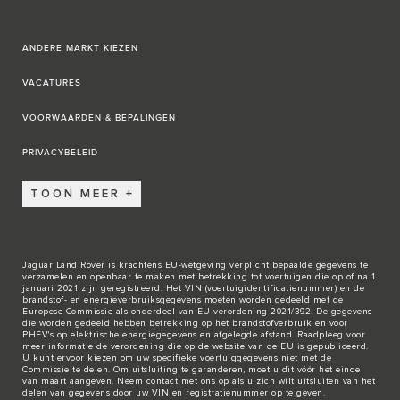
ANDERE MARKT KIEZEN
VACATURES
VOORWAARDEN & BEPALINGEN
PRIVACYBELEID
TOON MEER
Jaguar Land Rover is krachtens EU-wetgeving verplicht bepaalde gegevens te
verzamelen en openbaar te maken met betrekking tot voertuigen die op of na 1
januari 2021 zijn geregistreerd. Het VIN (voertuigidentificatienummer) en de
brandstof- en energieverbruiksgegevens moeten worden gedeeld met de
Europese Commissie als onderdeel van EU-verordening 2021/392. De gegevens
die worden gedeeld hebben betrekking op het brandstofverbruik en voor
PHEV's op elektrische energiegegevens en afgelegde afstand. Raadpleeg voor
meer informatie de verordening die op de
website van de EU
is gepubliceerd.
U kunt ervoor kiezen om uw specifieke voertuiggegevens niet met de
Commissie te delen. Om uitsluiting te garanderen, moet u dit vóór het einde
van maart aangeven. Neem
contact met ons
op als u zich wilt uitsluiten van het
delen van gegevens door uw VIN en registratienummer op te geven.