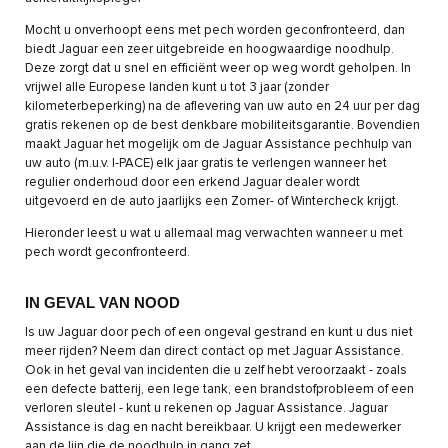
Mocht u onverhoopt eens met pech worden geconfronteerd, dan
biedt Jaguar een zeer uitgebreide en hoogwaardige noodhulp.
Deze zorgt dat u snel en efficiënt weer op weg wordt geholpen. In
vrijwel alle Europese landen kunt u tot 3 jaar (zonder
kilometerbeperking) na de aflevering van uw auto en 24 uur per dag
gratis rekenen op de best denkbare mobiliteitsgarantie. Bovendien
maakt Jaguar het mogelijk om de Jaguar Assistance pechhulp van
uw auto (m.u.v. I-PACE) elk jaar gratis te verlengen wanneer het
regulier onderhoud door een erkend Jaguar dealer wordt
uitgevoerd en de auto jaarlijks een Zomer- of Wintercheck krijgt.
Hieronder leest u wat u allemaal mag verwachten wanneer u met
pech wordt geconfronteerd.
IN GEVAL VAN NOOD
Is uw Jaguar door pech of een ongeval gestrand en kunt u dus niet
meer rijden? Neem dan direct contact op met Jaguar Assistance.
Ook in het geval van incidenten die u zelf hebt veroorzaakt - zoals
een defecte batterij, een lege tank, een brandstofprobleem of een
verloren sleutel - kunt u rekenen op Jaguar Assistance. Jaguar
Assistance is dag en nacht bereikbaar. U krijgt een medewerker
aan de lijn die de noodhulp in gang zet.