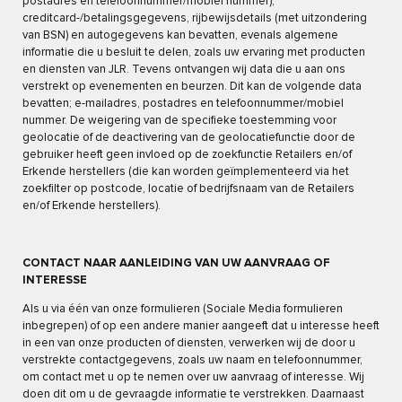
postadres en telefoonnummer/mobiel nummer),
creditcard-/betalingsgegevens, rijbewijsdetails (met uitzondering
van BSN) en autogegevens kan bevatten, evenals algemene
informatie die u besluit te delen, zoals uw ervaring met producten
en diensten van JLR. Tevens ontvangen wij data die u aan ons
verstrekt op evenementen en beurzen. Dit kan de volgende data
bevatten; e-mailadres, postadres en telefoonnummer/mobiel
nummer. De weigering van de specifieke toestemming voor
geolocatie of de deactivering van de geolocatiefunctie door de
gebruiker heeft geen invloed op de zoekfunctie Retailers en/of
Erkende herstellers (die kan worden geïmplementeerd via het
zoekfilter op postcode, locatie of bedrijfsnaam van de Retailers
en/of Erkende herstellers).
CONTACT NAAR AANLEIDING VAN UW AANVRAAG OF
INTERESSE
Als u via één van onze formulieren (Sociale Media formulieren
inbegrepen) of op een andere manier aangeeft dat u interesse heeft
in een van onze producten of diensten, verwerken wij de door u
verstrekte contactgegevens, zoals uw naam en telefoonnummer,
om contact met u op te nemen over uw aanvraag of interesse. Wij
doen dit om u de gevraagde informatie te verstrekken. Daarnaast