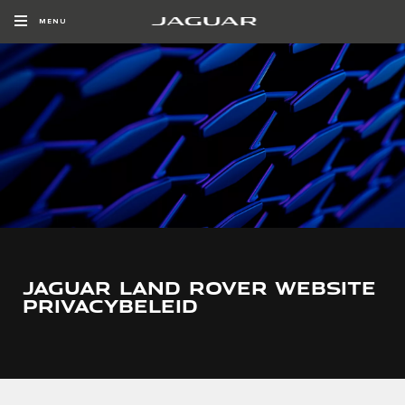
Copy nothing. Het begin van een nieuw tijdperk
MENU
JAGUAR LAND ROVER WEBSITE
PRIVACYBELEID​