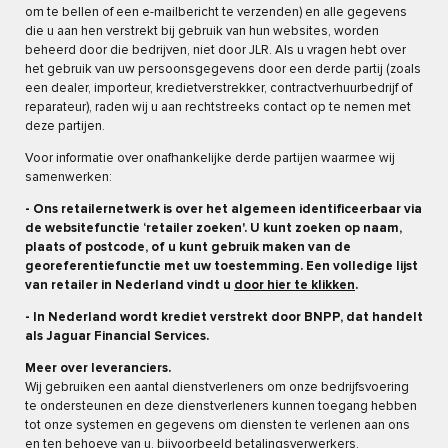
om te bellen of een e-mailbericht te verzenden) en alle gegevens
die u aan hen verstrekt bij gebruik van hun websites, worden
beheerd door die bedrijven, niet door JLR. Als u vragen hebt over
het gebruik van uw persoonsgegevens door een derde partij (zoals
een dealer, importeur, kredietverstrekker, contractverhuurbedrijf of
reparateur), raden wij u aan rechtstreeks contact op te nemen met
deze partijen.
Voor informatie over onafhankelijke derde partijen waarmee wij
samenwerken:
- Ons retailernetwerk is over het algemeen identificeerbaar via
de websitefunctie ‘retailer zoeken'. U kunt zoeken op naam,
plaats of postcode, of u kunt gebruik maken van de
georeferentiefunctie met uw toestemming. Een volledige lijst
van retailer in Nederland vindt u
door hier te klikken
.
- In Nederland wordt krediet verstrekt door BNPP, dat handelt
als Jaguar Financial Services.​
Meer over leveranciers.
Wij gebruiken een aantal dienstverleners om onze bedrijfsvoering
te ondersteunen en deze dienstverleners kunnen toegang hebben
tot onze systemen en gegevens om diensten te verlenen aan ons
en ten behoeve van u, bijvoorbeeld betalingsverwerkers,