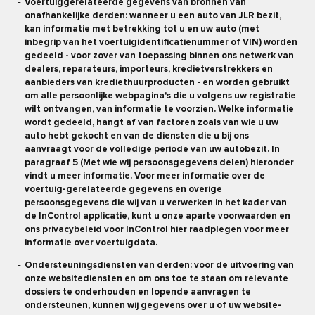
Voertuiggerelateerde gegevens van bronnen van
onafhankelijke derden: wanneer u een auto van JLR bezit,
kan informatie met betrekking tot u en uw auto (met
inbegrip van het voertuigidentificatienummer of VIN) worden
gedeeld - voor zover van toepassing binnen ons netwerk van
dealers, reparateurs, importeurs, kredietverstrekkers en
aanbieders van krediethuurproducten - en worden gebruikt
om alle persoonlijke webpagina's die u volgens uw registratie
wilt ontvangen, van informatie te voorzien. Welke informatie
wordt gedeeld, hangt af van factoren zoals van wie u uw
auto hebt gekocht en van de diensten die u bij ons
aanvraagt voor de volledige periode van uw autobezit. In
paragraaf 5 (Met wie wij persoonsgegevens delen) hieronder
vindt u meer informatie. Voor meer informatie over de
voertuig-gerelateerde gegevens en overige
persoonsgegevens die wij van u verwerken in het kader van
de InControl applicatie, kunt u onze aparte voorwaarden en
ons privacybeleid voor InControl
hier
raadplegen voor meer
informatie over voertuigdata.
Ondersteuningsdiensten van derden: voor de uitvoering van
onze websitediensten en om ons toe te staan om relevante
dossiers te onderhouden en lopende aanvragen te
ondersteunen, kunnen wij gegevens over u of uw website-