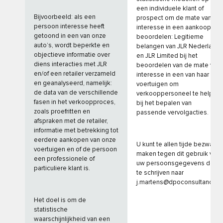
een individuele klant of
Bijvoorbeeld: als een
prospect om de mate van
persoon interesse heeft
interesse in een aankoop te
getoond in een van onze
beoordelen: Legitieme
auto’s, wordt beperkte en
belangen van JLR Nederland
objectieve informatie over
en JLR Limited bij het
diens interacties met JLR
beoordelen van de mate van
en/of een retailer verzameld
interesse in een van haar
en geanalyseerd, namelijk:
voertuigen om
de data van de verschillende
verkooppersoneel te helpen
fasen in het verkoopproces,
bij het bepalen van
zoals proefritten en
passende vervolgacties.
afspraken met de retailer,
informatie met betrekking tot
eerdere aankopen van onze
U kunt te allen tijde bezwaar
voertuigen en of de persoon
maken tegen dit gebruik van
een professionele of
uw persoonsgegevens door
particuliere klant is.
te schrijven naar
j.martens@dpoconsultancy.nl
Het doel is om de
statistische
waarschijnlijkheid van een