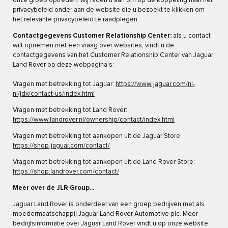
onze groep optreden. Wij raden u aan om op de koppeling naar het
privacybeleid onder aan de website die u bezoekt te klikken om
het relevante privacybeleid te raadplegen.
Contactgegevens Customer Relationship Center:
als u contact
wilt opnemen met een vraag over websites, vindt u de
contactgegevens van het Customer Relationship Center van Jaguar
Land Rover op deze webpagina's:
Vragen met betrekking tot Jaguar:
https://www.jaguar.com/nl-
nl/jdx/contact-us/index.html
Vragen met betrekking tot Land Rover:
https://www.landrover.nl/ownership/contact/index.html​
Vragen met betrekking tot aankopen uit de Jaguar Store:
https://shop.jaguar.com/contact/
Vragen met betrekking tot aankopen uit de Land Rover Store:
https://shop.landrover.com/contact/
Meer over de JLR Group...
Jaguar Land Rover is onderdeel van een groep bedrijven met als
moedermaatschappij Jaguar Land Rover Automotive plc. Meer
bedrijfsinformatie over Jaguar Land Rover vindt u op onze website