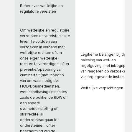
Beheer van wettelijke en
regulatoire vereisten
Om wettelijke en regulatoire
verzoeken en vereisten na te
leven, te voldoen aan
verzoeken in verband met
wettelijke rechten of om
Legitieme belangen bij de
onze eigen wettelijke
naleving van wet- en
rechten te verdedigen, of ter
regelgeving, met inbegrip
preventie/opsporing van
van reageren op verzoeken
criminaliteit (met inbegrip
van regelgevende instanties
van om waar nodig de
FIOD/Douanediensten,
Wettelijke verplichtingen
wetshandhavingsinstanties
zoals de politie, de RDW of
een andere
overheidsinstelling of
strafrechtelijk
onderzoeksorgaan te
ondersteunen, of ter
bescherming van de