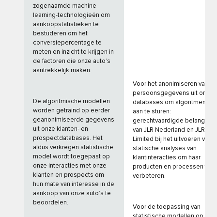
zogenaamde machine
learning-technologieën om
aankoopstatistieken te
bestuderen om het
conversiepercentage te
meten en inzicht te krijgen in
de factoren die onze auto’s
aantrekkelijk maken.
Voor het anonimiseren van
persoonsgegevens uit onze
De algoritmische modellen
databases om algoritmen
worden getraind op eerder
aan te sturen:
geanonimiseerde gegevens
gerechtvaardigde belangen
uit onze klanten- en
van JLR Nederland en JLR
prospectdatabases. Het
Limited bij het uitvoeren van
aldus verkregen statistische
statische analyses van
model wordt toegepast op
klantinteracties om haar
onze interacties met onze
producten en processen te
klanten en prospects om
verbeteren.
hun mate van interesse in de
aankoop van onze auto’s te
beoordelen.
Voor de toepassing van
statistische modellen op